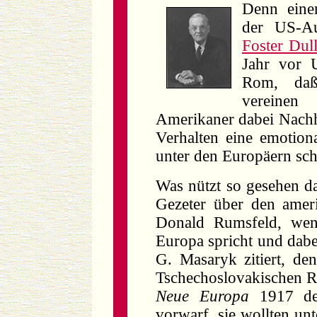
Denn eine
der US-Au
Foster Dul
Jahr vor 
Rom, daß
vereine
Amerikaner dabei Nachhil
Verhalten eine emotio
unter den Europäern sch
Was nützt so gesehen das
Gezeter über den ameri
Donald Rumsfeld, wen
Europa spricht und dab
G. Masaryk zitiert, den
Tschechoslovakischen Re
Neue Europa
1917 de
vorwarf, sie wollten un