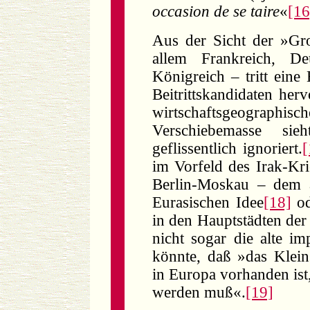
occasion de se taire
«
[16
Aus der Sicht der »Gr
allem Frankreich, De
Königreich – tritt eine
Beitrittskandidaten herv
wirtschaftsgeogra
Verschiebemasse sieh
geflissentlich ignoriert.
[
im Vorfeld des Irak-Kr
Berlin-Moskau – dem a
Eurasischen Idee
[18]
o
in den Hauptstädten der
nicht sogar die alte i
könnte, daß »das Klein
in Europa vorhanden ist,
werden muß«.
[19]