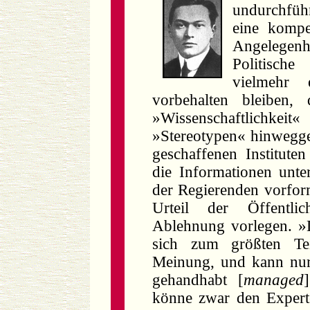
undurchführ
eine kompe
Angelege
Politisch
vielmehr e
vorbehalten bleiben, 
»Wissenschaftlichkeit
»Stereotypen« hinwegge
geschaffenen Institute
die Informationen unter
der Regierenden vorfor
Urteil der Öffentli
Ablehnung vorlegen. »D
sich zum größten Teil
Meinung, und kann nur 
gehandhabt [
managed
könne zwar den Experte