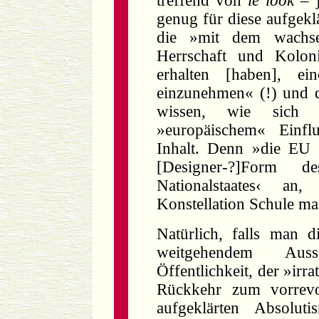
treffend von
le look
– j
genug für diese aufgeklä
die »mit dem wachse
Herrschaft und Kolon
erhalten [haben], ei
einzunehmen« (!) und d
wissen, wie sich di
»europäischem« Einfl
Inhalt. Denn »die EU b
[Designer-?]Form d
Nationalstaates‹ an
Konstellation Schule m
Natürlich, falls man 
weitgehendem Auss
Öffentlichkeit, der »ir
Rückkehr zum vorrevo
aufgeklärten Absolu