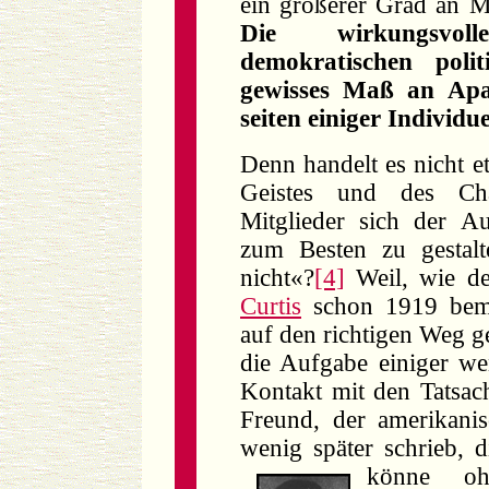
ein größerer Grad an 
Die wirkungsvoll
demokratischen poli
gewisses Maß an Apat
seiten einiger Individ
Denn handelt es nicht e
Geistes und des Cha
Mitglieder sich der A
zum Besten zu gestalt
nicht«?
[4]
Weil, wie de
Curtis
schon 1919 beme
auf den richtigen Weg g
die Aufgabe einiger we
Kontakt mit den Tatsac
Freund, der amerikanis
wenig später schrieb, 
könne oh