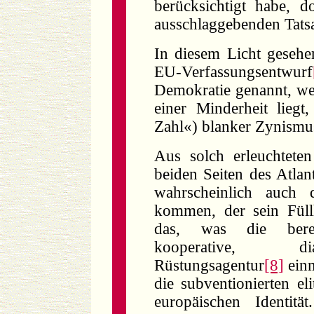
berücksichtigt habe, d
ausschlaggebenden Tatsa
In diesem Licht gesehe
EU-Verfassungsentwurf
Demokratie genannt, we
einer Minderheit lieg
Zahl«) blanker Zynismu
Aus solch erleuchteten
beiden Seiten des Atlant
wahrscheinlich auch d
kommen, der sein Füll
das, was die bereit
kooperative, dia
Rüstungsagentur
[8]
ein
die subventionierten eli
europäischen Identitä