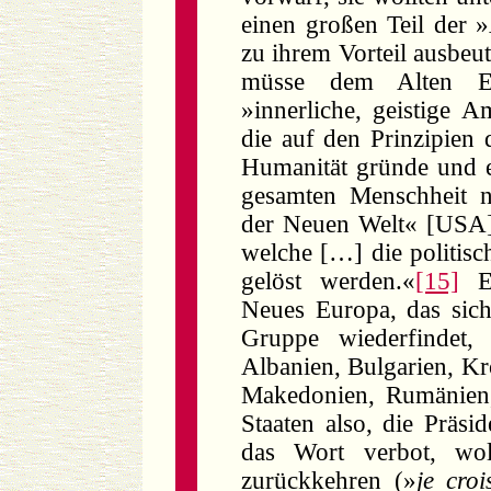
einen großen Teil der 
zu ihrem Vorteil ausbe
müsse dem Alten Eu
»innerliche, geistige A
die auf den Prinzipien 
Humanität gründe und ei
gesamten Menschheit n
der Neuen Welt« [USA]
welche […] die politisc
gelöst werden.«
[15]
E
Neues Europa, das sich
Gruppe wiederfindet, 
Albanien, Bulgarien, Kro
Makedonien, Rumänien,
Staaten also, die Präsi
das Wort verbot, wo
zurückkehren (»
je cro