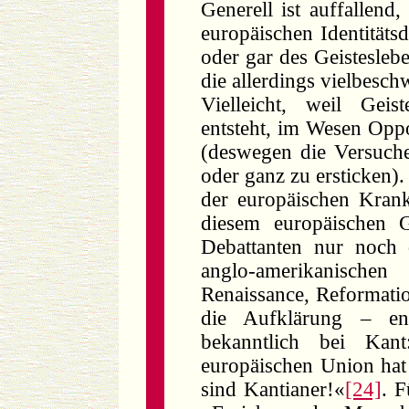
Generell ist auffallend
europäischen Identitäts
oder gar des Geisteslebe
die allerdings vielbesc
Vielleicht, weil Geis
entsteht, im Wesen Oppo
(deswegen die Versuche 
oder ganz zu ersticken).
der europäischen Krank
diesem europäischen G
Debattanten nur noch 
anglo-amerikanische
Renaissance, Reformatio
die Aufklärung – en
bekanntlich bei Kan
europäischen Union hat 
sind Kantianer!«
[24]
. F