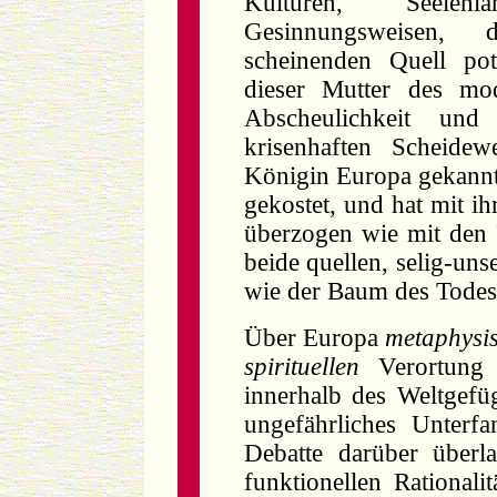
Kulturen, Seelen
Gesinnungsweisen, 
scheinenden Quell pot
dieser Mutter des mo
Abscheulichkeit und
krisenhaften Scheidew
Königin Europa gekannt, 
gekostet, und hat mit i
überzogen wie mit den P
beide quellen, selig-un
wie der Baum des Todes
Über Europa
metaphysi
spirituellen
Verortung 
innerhalb des Weltgefüge
ungefährliches Unterf
Debatte darüber überla
funktionellen Rationalit