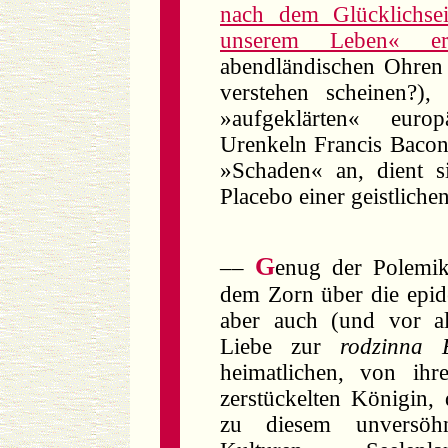
nach dem Glücklichsei
unserem Leben« er
abendländischen Ohren
verstehen scheinen?),
»aufgeklärten« europ
Urenkeln Francis Baco
»Schaden« an, dient s
Placebo einer geistliche
G
––
enug der Polemik
dem Zorn über die epid
aber auch (und vor al
Liebe zur
rodzinna 
heimatlichen, von ihr
zerstückelten Königin,
zu diesem unversöh