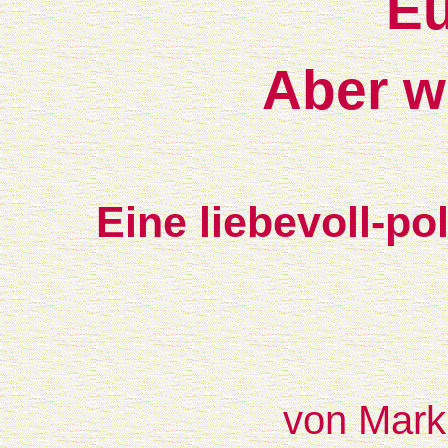
Eu
Aber w
Eine liebevoll-p
von Mark