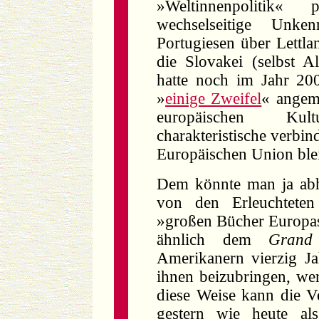
»Weltinnenpolitik« 
wechselseitige Unke
Portugiesen über Lettla
die Slovakei (selbst 
hatte noch im Jahr 20
»
einige Zweifel
« angem
europäischen
Kul
charakteristische verb
Europäischen Union blei
Dem könnte man ja abhe
von den Erleuchteten
»großen Bücher Europas
ähnlich dem
Grand
Amerikanern vierzig J
ihnen beizubringen, wer
diese Weise kann die V
gestern wie heute als