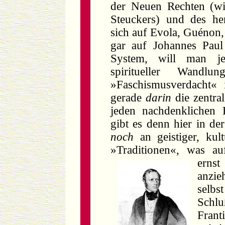
der Neuen Rechten (wi
Steuckers) und des her
sich auf Evola, Guénon
gar auf Johannes Paul
System, will man je
spiritueller Wand
»Faschismusverdacht« 
gerade
darin
die zentra
jeden nachdenklichen
gibt es denn hier in de
noch
an geistiger, kul
»Traditionen«, was au
erns
anzie
selbs
Schl
Fran