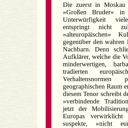
Die zuerst in Moskau
»Großen Bruder« in 
Unterwürfigkeit viele
entspringt nicht zul
»alteuropäischen« Ku
gegenüber den wahren I
Nachbarn. Denn schlie
Aufklärer, welche die V
minderwertigen, bar
tradierten europäis
Verhaltensnormen 
geographischen Raum e
diesem Tenor schreibt d
»verbindende Traditi
jetzt der Mobilisierun
Europas verwirklich
suspekte, »nicht eu