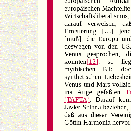
europäischen Aufk
europäischen Machtelit
Wirtschaftsliberalismu
darauf verweisen, daß
Erneuerung […] jene
[muß], die Europa un
deswegen von den USA
Venus gesprochen, d
könnten
[12]
, so lieg
mythischen Bild do
synthetischen Liebeshei
Venus und Mars vollzieht
ins Auge gefaßten
T
(TAFTA)
. Darauf kon
Javier Solana beziehen, 
daß aus dieser Verei
Göttin Harmonia hervor