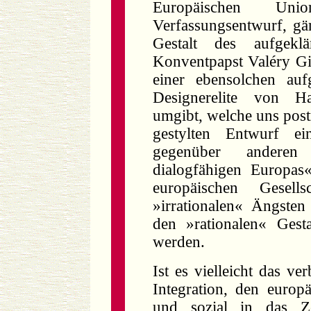
Europäischen Un
Verfassungsentwurf, gän
Gestalt des aufgeklä
Konventpapst Valéry Gis
einer ebensolchen auf
Designerelite von H
umgibt, welche uns post
gestylten Entwurf ein
gegenüber anderen
dialogfähigen Europas
europäischen Gesell
»irrationalen« Ängste
den »rationalen« Gest
werden.
Ist es vielleicht das ve
Integration, den europä
und sozial in das Ze