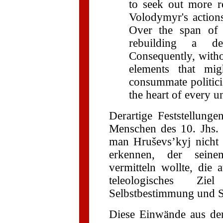
to seek out more re
Volodymyr's actions 
Over the span of 
rebuilding a des
Consequently, witho
elements that mig
consummate politicia
the heart of every u
Derartige Feststellung
Menschen des 10. Jhs. 
man Hruševs’kyj nicht z
erkennen, der seine
vermitteln wollte, die a
teleologisches Ziel
Selbstbestimmung und Se
Diese Einwände aus der