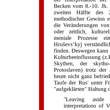
Becken vom 8.-10. Jh. 
zweiten Hälfte des 2
methodischer Gewinn e
die Veränderungen vo
oder zeitlich, kultur
mentale Prozesse ei
Hruševs’kyj verständlic
finden. Deswegen kann s
Kulturbeeinflussung (z.B
Skythen, der skytho
Protoslaven) trotz der
heute nicht ganz befrie
Taufe der Rus' unter F
"aufgeklärten" Haltung d
"Leaving aside s
interpretations of