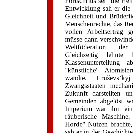
Fortschritts sei "die Hei
Entwicklung sah er die "
Gleichheit und Brüderl
Menschenrechte, das Re
vollen Arbeitsertrag g
müsse dann verschwinde
Weltföderation der
Gleichzeitig lehnte 
Klassenunterteilung
"künstliche" Atomisi
wandte. Hruševs’k
Zwangsstaaten mechan
Zukunft darstellten u
Gemeinden abgelöst we
Imperium war ihm eine 
räuberische Maschine,
Horde" Nutzen brachte,
sah er in der Geschichte