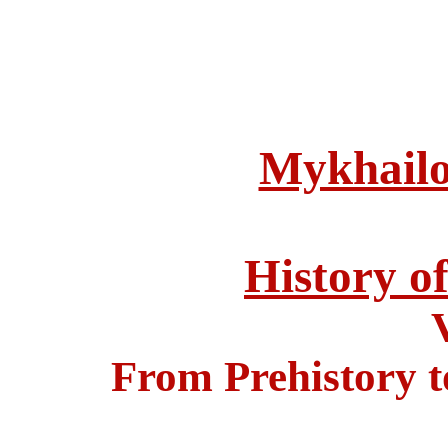
Mykhailo
History o
V
From Prehistory t