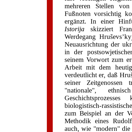
mehreren Stellen von
Fußnoten vorsichtig ko
ergänzt. In einer Hin
Istorija
skizziert Fra
Werdegang Hruševs’kyj
Neuausrichtung der ukr
in der postsowjetisch
seinem Vorwort zum er
Arbeit mit dem heutig
verdeutlicht er, daß Hru
seiner Zeitgenossen t
"nationale", ethni
Geschichtsprozesses
biologistisch-rassistisc
zum Beispiel an der Vo
Methodik eines Rudolf
auch, wie "modern" di