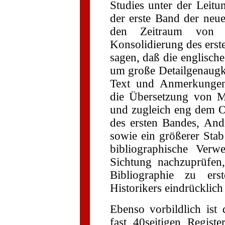
Studies unter der Leit
der erste Band der neu
den Zeitraum von d
Konsolidierung des ers
sagen, daß die englisch
um große Detailgenaugke
Text und Anmerkungen
die Übersetzung von M
und zugleich eng dem O
des ersten Bandes, An
sowie ein größerer Stab
bibliographische Verw
Sichtung nachzuprüfen,
Bibliographie zu ers
Historikers eindrücklich
Ebenso vorbildlich ist 
fast 40seitigen Regist