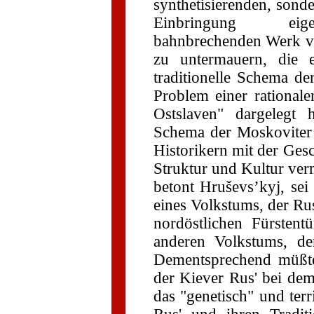
synthetisierenden, sond
Einbringung eige
bahnbrechenden Werk ve
zu untermauern, die
traditionelle Schema de
Problem einer rational
Ostslaven" dargelegt 
Schema der Moskoviter 
Historikern mit der Gesc
Struktur und Kultur ver
betont Hruševs’kyj, se
eines Volkstums, der Ru
nordöstlichen Fürsten
anderen Volkstums, de
Dementsprechend müßte 
der Kiever Rus' bei de
das "genetisch" und terr