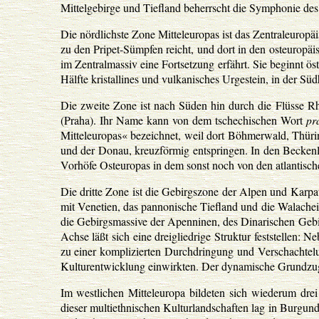
Mittelgebirge und Tiefland beherrscht die Symphonie des 
Die nördlichste Zone Mitteleuropas ist das Zentraleuro
zu den Pripet-Sümpfen reicht, und dort in den osteuropäi
im Zentralmassiv eine Fortsetzung erfährt. Sie beginnt ö
Hälfte kristallines und vulkanisches Urgestein, in der Südh
Die zweite Zone ist nach Süden hin durch die Flüsse Rh
(Praha). Ihr Name kann von dem tschechischen Wort
pr
Mitteleuropas« bezeichnet, weil dort Böhmerwald, Thüri
und der Donau, kreuzförmig entspringen. In den Beckenl
Vorhöfe Osteuropas in dem sonst noch von den atlantisch
Die dritte Zone ist die Gebirgszone der Alpen und Karp
mit Venetien, das pannonische Tiefland und die Walache
die Gebirgsmassive der Apenninen, des Dinarischen Gebir
Achse läßt sich eine dreigliedrige Struktur feststellen:
zu einer komplizierten Durchdringung und Verschachtelu
Kulturentwicklung einwirkten. Der dynamische Grundzug
Im westlichen Mitteleuropa bildeten sich wiederum drei
dieser multiethnischen Kulturlandschaften lag in Burgun