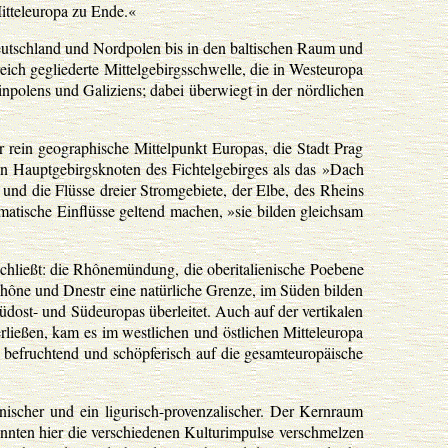
Mitteleuropa zu Ende.«
eutschland und Nordpolen bis in den baltischen Raum und
eich gegliederte Mittelgebirgsschwelle, die in Westeuropa
inpolens und Galiziens; dabei überwiegt in der nördlichen
 rein geographische Mittelpunkt Europas, die Stadt Prag
n Hauptgebirgsknoten des Fichtelgebirges als das »Dach
nd die Flüsse dreier Stromgebiete, der Elbe, des Rheins
atische Einflüsse geltend machen, »sie bilden gleichsam
chließt: die Rhônemündung, die oberitalienische Poebene
hône und Dnestr eine natürliche Grenze, im Süden bilden
dost- und Südeuropas überleitet. Auch auf der vertikalen
erließen, kam es im westlichen und östlichen Mitteleuropa
 befruchtend und schöpferisch auf die gesamteuropäische
nischer und ein ligurisch-provenzalischer. Der Kernraum
onnten hier die verschiedenen Kulturimpulse verschmelzen