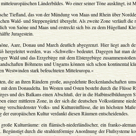
mitteleuropäischen Länderbildes. Wo einer seiner Töne ausklingt, ist 
päische Tiefland, das von der Mündung von Maas und Rhein über Nordd
schen Wald- und Steppengürtel übergeht. Als zweite Zone verläuft die r
stlich von Saône und Maas und erstreckt sich bis zu dem Hügelland Kle
älfte Juragestein.
ône, Aare, Donau und March deutlich abgegrenzt. Hier liegt auch der
áh
hergeleitet werden, was »Schwelle« bedeutet. Dagegen hat man de
nger Wald und das Erzgebirge mit dem Elstergebirge zusammenstoßen u
andschaften Böhmens und Ungarns können sich schon kontinental klim
en Westwinden stark befeuchteten Mitteleuropa.«
aten, die an ihren Rändern große, ausgedehnte Beckenlandschaften ums
i mit dem Donaudelta. Im Westen und Osten besteht durch die Flüsse R
ges und des Balkans einen Abschluß, der in die Halbinselbildungen Sü
 Neben einer mittleren Zone, in der sich die deutschen Volksstämme nied
ng verschiedenster Volks- und Kultureinflüsse, die im höchsten Maße
 der europäischen Kultur verdankt diesen Räumen entscheidendes.
 große Kulturräume: ein flämisch-niederländischer, ein franko-aleman
d. Begünstigt durch die strahlenförmige Anordnung der Flußsysteme k