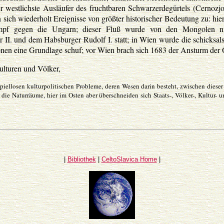
er westlichste Ausläufer des fruchtbaren Schwarzerdegürtels (Cernozjo
sich wiederholt Ereignisse von größter historischer Bedeutung zu: hie
ampf gegen die Ungarn; dieser Fluß wurde von den Mongolen nic
II. und dem Habsburger Rudolf I. statt; in Wien wurde die schicksals
lonen eine Grundlage schuf; vor Wien brach sich 1683 der Ansturm der
ulturen und Völker,
piellosen kulturpolitischen Probleme, deren Wesen darin besteht, zwischen diese
 die Naturräume, hier im Osten aber überschneiden sich Staats-, Völker-, Kultur- u
|
Bibliothek
|
CeltoSlavica Home
|