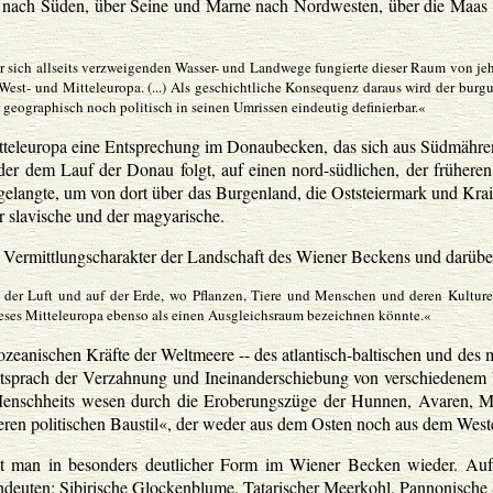
tal nach Süden, über Seine und Marne nach Nordwesten, über die Maa
r sich allseits verzweigenden Wasser- und Landwege fungierte dieser Raum von je
est- und Mitteleuropa. (...) Als geschichtliche Konsequenz daraus wird der burgu
geographisch noch politisch in seinen Umrissen eindeutig definierbar.«
Mitteleuropa eine Entsprechung im Donaubecken, das sich aus Südmä
g, der dem Lauf der Donau folgt, auf einen nord-südlichen, der frühe
langte, um von dort über das Burgenland, die Oststeiermark und Krain
er slavische und der magyarische.
Vermittlungscharakter der Landschaft des Wiener Beckens und darüber h
 der Luft und auf der Erde, wo Pflanzen, Tiere und Menschen und deren Kulturen
eses Mitteleuropa ebenso als einen Ausgleichsraum bezeichnen könnte.«
ozeanischen Kräfte der Weltmeere -- des atlantisch-baltischen und des 
ntsprach der Verzahnung und Ineinanderschiebung von verschiedenem
Menschheits wesen durch die Eroberungszüge der Hunnen, Avaren, M
ren politischen Baustil«, der weder aus dem Osten noch aus dem Wes
t man in besonders deutlicher Form im Wiener Becken wieder. Auf d
deuten: Sibirische Glockenblume, Tatarischer Meerkohl, Pannonische 