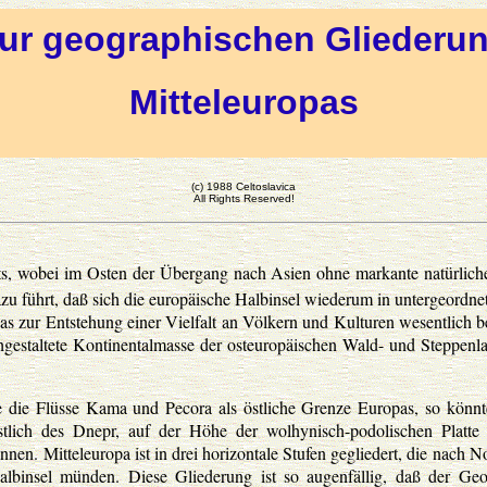
ur geographischen Gliederu
Mitteleuropas
(c) 1988 Celtoslavica
All Rights Reserved!
nts, wobei im Osten der Übergang nach Asien ohne markante natürliche
u führt, daß sich die europäische Halbinsel wiederum in untergeordnete 
 zur Entstehung einer Vielfalt an Völkern und Kulturen wesentlich be
gestaltete Kontinentalmasse der osteuropäischen Wald- und Steppenla
 die Flüsse Kama und Pecora als östliche Grenze Europas, so könn
tlich des Dnepr, auf der Höhe der wolhynisch-podolischen Platte 
nnen. Mitteleuropa ist in drei horizontale Stufen gegliedert, die nach 
albinsel münden. Diese Gliederung ist so augenfällig, daß der Geo