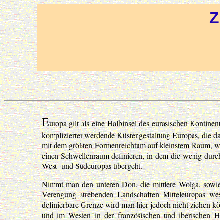
Z
E
uropa gilt als eine Halbinsel des eurasischen Kontine
komplizierter werdende Küstengestaltung Europas, die daz
mit dem größten Formenreichtum auf kleinstem Raum, was
einen Schwellenraum definieren, in dem die wenig durch
West- und Südeuropas übergeht.
Nimmt man den unteren Don, die mittlere Wolga, sowie
Verengung strebenden Landschaften Mitteleuropas wes
definierbare Grenze wird man hier jedoch nicht ziehen kö
und im Westen in der französischen und iberischen H