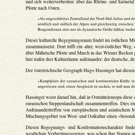
und sich weiterverbreiten: über das Rhône- und Saône
Pforte nach Osten.
»Als ungeschütztes Zentralland der Nord-Süd-Achse und de
nördlich und südlich der Alpen und gleichzeitig zwischen W
Burgundionen stets nur als dynamische Größe faßbar, weder 
Dieser kulturelle Begegnungsraum findet im östlichen 
zusammensetzt. Dort trifft ein alter, west-östlicher We
über Mährische Pforte und March in das Wiener Becken ge
hier trafen drei Kulturräume aufeinander: der deutsche, d
Der österreichische Geograph Hugo Hassinger hat diesen 
»Kampfplatz der ozeanischen und kontinentalen Kräfte in
angewiesen sind, einen Ausgleich zu suchen, so daß man di
Hassinger weist darauf hin, daß in Ostmitteleuropa diese 
eurasischen Steppenlandschaft zusammentreffen. Dies e
Aufeinandertreffen von europäischem und asiatischem 
Mischungsgebiet von West- und Ostkultur einen »besonde
Diesen Begegnungs- und Konfrontationscharakter finde
westlichste Verbreitungsgrenze, was schon ihre Namen an