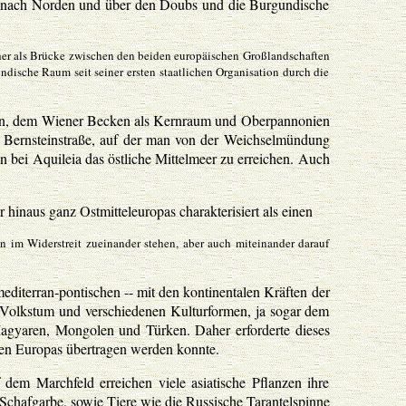
s nach Norden und über den Doubs und die Burgundische
her als Brücke zwischen den beiden europäischen Großlandschaften
ndische Raum seit seiner ersten staatlichen Organisation durch die
hren, dem Wiener Becken als Kernraum und Oberpannonien
ren Bernsteinstraße, auf der man von der Weichselmündung
 bei Aquileia das östliche Mittelmeer zu erreichen. Auch
inaus ganz Ostmitteleuropas charakterisiert als einen
 im Widerstreit zueinander stehen, aber auch miteinander darauf
mediterran-pontischen -- mit den kontinentalen Kräften der
 Volkstum und verschiedenen Kulturformen, ja sogar dem
agyaren, Mongolen und Türken. Daher erforderte dieses
ten Europas übertragen werden konnte.
em Marchfeld erreichen viele asiatische Pflanzen ihre
Schafgarbe, sowie Tiere wie die Russische Tarantelspinne