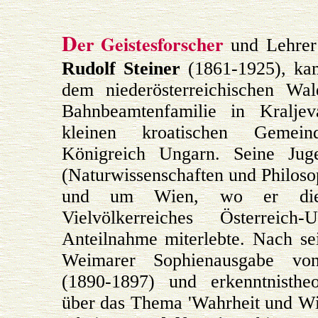
D
er Geistesforscher
und Lehrer 
Rudolf Steiner
(1861-1925), kam
dem niederösterreichischen Wal
Bahnbeamtenfamilie in Kralje
kleinen kroatischen Gemei
Königreich Ungarn. Seine Jug
(Naturwissenschaften und Philosop
und um Wien, wo er die 
Vielvölkerreiches Österreic
Anteilnahme miterlebte. Nach se
Weimarer Sophienausgabe v
(1890-1897) und erkenntnistheo
über das Thema 'Wahrheit und Wi