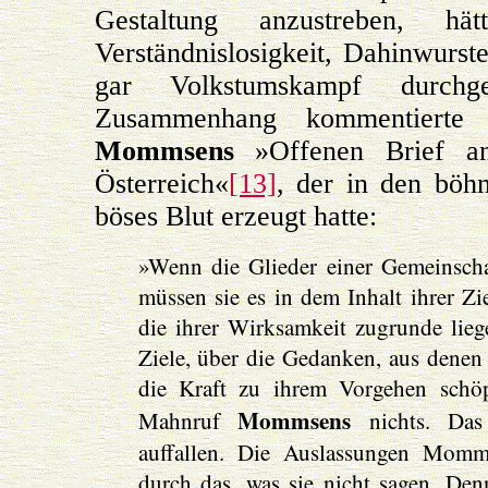
Gestaltung anzustreben, hät
Verständnislosigkeit, Dahinwurste
gar Volkstumskampf durchg
Zusammenhang kommentiert
Mommsens
»Offenen Brief an
Österreich«
[13]
, der in den böh
böses Blut erzeugt hatte:
»Wenn die Glieder einer Gemeinschaf
müssen sie es in dem Inhalt ihrer Zi
die ihrer Wirksamkeit zugrunde lieg
Ziele, über die Gedanken, aus denen
die Kraft zu ihrem Vorgehen schöp
Mommsens
Mahnruf
nichts. Das
auffallen. Die Auslassungen Momm
durch das, was sie nicht sagen. Den