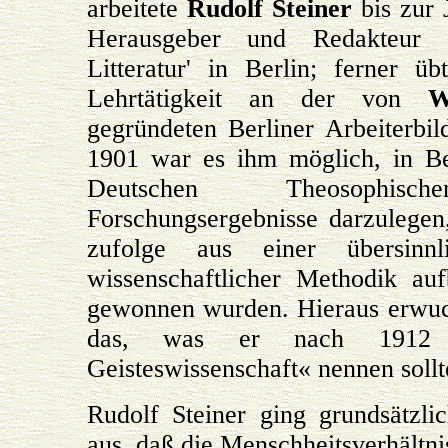
arbeitete
Rudolf Steiner
bis zur 
Herausgeber und Redakteur 
Litteratur' in Berlin; ferner ü
Lehrtätigkeit an der von
W
gegründeten Berliner Arbeiterbil
1901 war es ihm möglich, in B
Deutschen Theosophisch
Forschungsergebnisse darzulege
zufolge aus einer übersinnl
wissenschaftlicher Methodik au
gewonnen wurden. Hieraus erwuc
das, was er nach 1912 »a
Geisteswissenschaft« nennen sollt
Rudolf Steiner ging grundsätzl
aus, daß die Menschheitsverhältni