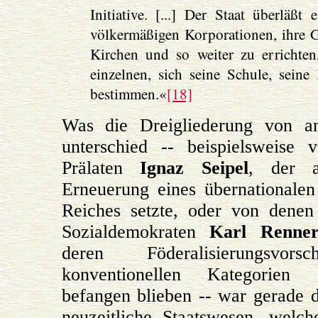
Initiative. [...] Der Staat überläßt
völkermäßigen Korporationen, ihre Ge
Kirchen und so weiter zu errichten
einzelnen, sich seine Schule, seine
bestimmen.«
[18]
Was die Dreigliederung von an
unterschied -- beispielsweise
Prälaten
Ignaz Seipel
, der a
Erneuerung eines übernationale
Reiches setzte, oder von denen 
Sozialdemokraten
Karl Renne
deren Föderalisierungsv
konventionellen Kategorien d
befangen blieben -- war gerade 
neuzeitliche Staatswesen, welch