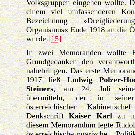
Volksgruppen eingehen wollte. 
einem viel umfassenderen Kon
Bezeichnung »Dreiglieder
Organismus« Ende 1918 an die Öf
wurde.
[15]
In zwei Memoranden wollte Ru
Grundgedanken den verantwortl
nahebringen. Das erste Memoran
1917 ließ
Ludwig Polzer-Hod
Steiners
, am 24. Juli sei
übermitteln, der in seine
österreichischer Kabinettsc
Denkschrift
Kaiser Karl
zu unt
diesem Memorandum legte Rudolf 
österreichisch-ungarische Po