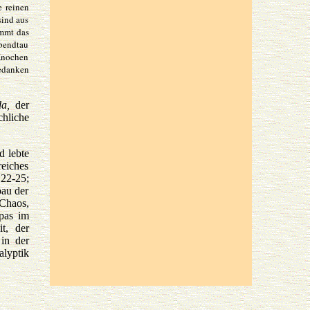
e reinen
sind aus
ommt das
Abendtau
 Knochen
Gedanken
a,
der
chliche
d lebte
reiches
:22-25;
bau der
Chaos,
pas im
t, der
 in der
alyptik