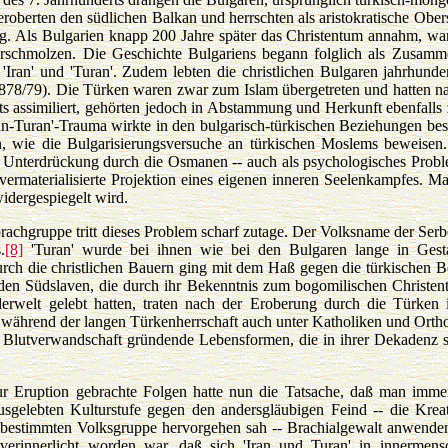
berten den südlichen Balkan und herrschten als aristokratische Ober
ng. Als Bulgarien knapp 200 Jahre später das Christentum annahm, wa
erschmolzen. Die Geschichte Bulgariens begann folglich als Zusamm
ran' und 'Turan'. Zudem lebten die christlichen Bulgaren jahrhunde
1878/79). Die Türken waren zwar zum Islam übergetreten und hatten n
ts assimiliert, gehörten jedoch in Abstammung und Herkunft ebenfalls
an-Turan'-Trauma wirkte in den bulgarisch-türkischen Beziehungen be
n, wie die Bulgarisierungsversuche an türkischen Moslems beweisen
tenen Unterdrückung durch die Osmanen -- auch als psychologisches Prob
 vermaterialisierte Projektion eines eigenen inneren Seelenkampfes. M
widergespiegelt wird.
rachgruppe tritt dieses Problem scharf zutage. Der Volksname der Ser
.
[8]
'Turan' wurde bei ihnen wie bei den Bulgaren lange in Gesta
urch die christlichen Bauern ging mit dem Haß gegen die türkischen B
nden Südslaven, die durch ihr Bekenntnis zum bogomilischen Christe
lderwelt gelebt hatten, traten nach der Eroberung durch die Türken
h während der langen Türkenherrschaft auch unter Katholiken und Ort
uf Blutverwandschaft gründende Lebensformen, die in ihrer Dekadenz s
zur Eruption gebrachte Folgen hatte nun die Tatsache, daß man imm
sgelebten Kulturstufe gegen den andersgläubigen Feind -- die Krea
er bestimmten Volksgruppe hervorgehen sah -- Brachialgewalt anwend
erinnerlicht worden war, daß sich 'Iran und Turan' in innermensc