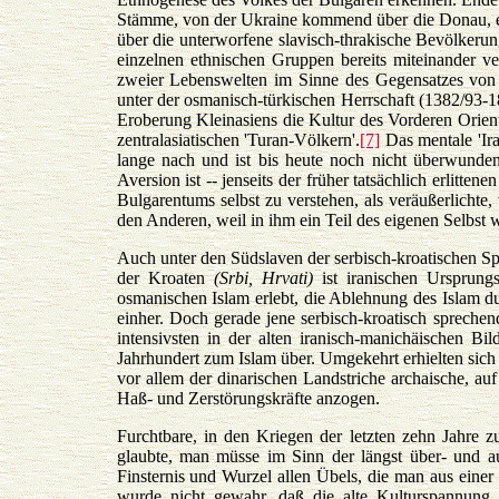
Stämme, von der Ukraine kommend über die Donau, ero
über die unterworfene slavisch-thrakische Bevölkeru
einzelnen ethnischen Gruppen bereits miteinander v
zweier Lebenswelten im Sinne des Gegensatzes von 'I
unter der osmanisch-türkischen Herrschaft (1382/93-
Eroberung Kleinasiens die Kultur des Vorderen Orien
zentralasiatischen 'Turan-Völkern'.
[7]
Das mentale 'Ir
lange nach und ist bis heute noch nicht überwunde
Aversion ist -- jenseits der früher tatsächlich erlit
Bulgarentums selbst zu verstehen, als veräußerlichte,
den Anderen, weil in ihm ein Teil des eigenen Selbst 
Auch unter den Südslaven der serbisch-kroatischen Sp
der Kroaten
(Srbi, Hrvati)
ist iranischen Ursprungs
osmanischen Islam erlebt, die Ablehnung des Islam d
einher. Doch gerade jene serbisch-kroatisch spreche
intensivsten in der alten iranisch-manichäischen Bi
Jahrhundert zum Islam über. Umgekehrt erhielten sic
vor allem der dinarischen Landstriche archaische, a
Haß- und Zerstörungskräfte anzogen.
Furchtbare, in den Kriegen der letzten zehn Jahre 
glaubte, man müsse im Sinn der längst über- und au
Finsternis und Wurzel allen Übels, die man aus ein
wurde nicht gewahr, daß die alte Kulturspannung v