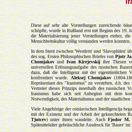
I
Diese auf sehr alte Vorstellungen zureichende bäu
schöpfte, wurde in Rußland erst mit Beginn des 19. Ja
die Materialisierung jener Vorstellungen einher, d
Menschheitskultur völlig verstanden werden konnten.
In dem Streit zwischen 'Westlern' und 'Slavophilen' ü
des sog. Ersten Philosophischen Briefes von
Pjotr J
Chomjakov
und
Ivan Kirejevskij
ihre Thesen von
universellen Erlösungsaufgabe des russischen Baue
dazu, daß die Intelligenz mit der eigentümlichen 
konfrontiert wurde.
Aleksej Chomjakov
(1804-186
Repräsentant des "Iranismus" zu verstehen, d.h. des
Vertreter dieses Prinzips innerhalb des russischen V
Iranismus habe sich seit Anbeginn mit dem kont
Notwendigkeit, des Materialismus und der staatliche
Viele Angehörige der ostslavischen Intelligencija beg
mit der Existenz und der Arbeit der geknechteten Ba
Tjutcev
) unter ihnen wandelte. Auch
Fjodor M. 
Spätmittelalter gebräuchliche Ausdruck für 'Bauer' i