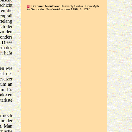
schicht
[9]
Branimir Anzulovic
: Heavenly Serbia. From Myth
to Genocide. New York-London 1999, S. 129f.
ren die
enprall
rtelang
ach der
 zu den
sonders
. Diese
lem des
an haßt
ben wie
lt des
esatzer
ntum an
 im 15.
hodoxen
tärkste
er noch
tur der
en. Man
hliche