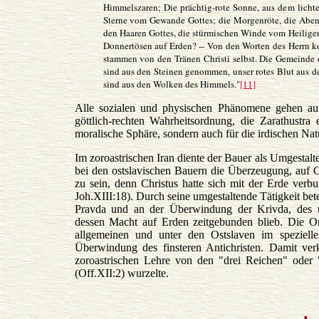
Himmelszaren; Die prächtig-rote Sonne, aus dem lichte
Sterne vom Gewande Gottes; die Morgenröte, die Abend
den Haaren Gottes, die stürmischen Winde vom Heilige
Donnertösen auf Erden? -- Von den Worten des Herrn k
stammen von den Tränen Christi selbst. Die Gemeinde d
sind aus den Steinen genommen, unser rotes Blut aus 
sind aus den Wolken des Himmels."
[11]
Alle sozialen und physischen Phänomene gehen auf
göttlich-rechten Wahrheitsordnung, die Zarathustra 
moralische Sphäre, sondern auch für die irdischen Nat
Im zoroastrischen Iran diente der Bauer als Umgestalte
bei den ostslavischen Bauern die Überzeugung, auf Gr
zu sein, denn Christus hatte sich mit der Erde ve
Joh.XIII:18). Durch seine umgestaltende Tätigkeit bet
Pravda und an der Überwindung der Krivda, des unt
dessen Macht auf Erden zeitgebunden blieb. Die O
allgemeinen und unter den Ostslaven im speziell
Überwindung des finsteren Antichristen. Damit ver
zoroastrischen Lehre von den "drei Reichen" oder "
(Off.XII:2) wurzelte.