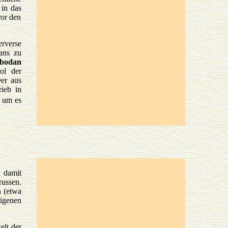
 in das
ror den
erverse
rans zu
obodan
ol der
Der aus
rieb in
, um es
d damit
russen.
 (etwa
eigenen
elt der