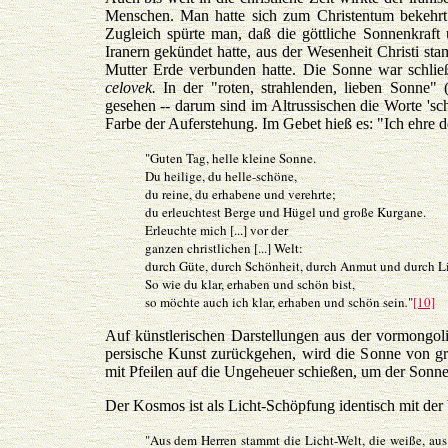
Menschen. Man hatte sich zum Christentum bekehrt
Zugleich spürte man, daß die göttliche Sonnenkraft 
Iranern gekündet hatte, aus der Wesenheit Christi sta
Mutter Erde verbunden hatte. Die Sonne war schlie
celovek.
In der "roten, strahlenden, lieben Sonne" 
gesehen -- darum sind im Altrussischen die Worte 's
Farbe der Auferstehung. Im Gebet hieß es: "Ich ehre de
"Guten Tag, helle kleine Sonne.
Du heilige, du helle-schöne,
du reine, du erhabene und verehrte;
du erleuchtest Berge und Hügel und große Kurgane.
Erleuchte mich [...] vor der
ganzen christlichen [...] Welt:
durch Güte, durch Schönheit, durch Anmut und durch Lie
So wie du klar, erhaben und schön bist,
so möchte auch ich klar, erhaben und schön sein
.
"
[10]
Auf künstlerischen Darstellungen aus der vormongoli
persische Kunst zurückgehen, wird die Sonne von gr
mit Pfeilen auf die Ungeheuer schießen, um der Sonne
Der Kosmos ist als Licht-Schöpfung identisch mit de
"Aus dem Herren stammt die Licht-Welt, die weiße, au