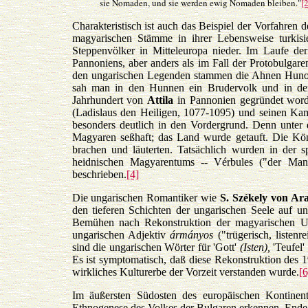
sie Nomaden, und sie werden ewig Nomaden bleiben."
[2
Charakteristisch ist auch das Beispiel der Vorfahren
magyarischen Stämme in ihrer Lebensweise turkisier
Steppenvölker in Mitteleuropa nieder. Im Laufe de
Pannoniens, aber anders als im Fall der Protobulgaren
den ungarischen Legenden stammen die Ahnen Hunor 
sah man in den Hunnen ein Brudervolk und in de
Jahrhundert von
Attila
in Pannonien gegründet word
(Ladislaus den Heiligen, 1077-1095) und seinen Kam
besonders deutlich in den Vordergrund. Denn unter
Magyaren seßhaft; das Land wurde getauft. Die König
brachen und läuterten. Tatsächlich wurden in der 
heidnischen Magyarentums -- Vérbules ("der Mann
beschrieben.
[4]
Die ungarischen Romantiker wie
S. Székely von Ar
den tieferen Schichten der ungarischen Seele auf u
Bemühen nach Rekonstruktion der magyarischen Urr
ungarischen Adjektiv
ármányos
("trügerisch, listen
sind die ungarischen Wörter für 'Gott'
(Isten),
'Teufel'
Es ist symptomatisch, daß diese Rekonstruktion des 1
wirkliches Kulturerbe der Vorzeit verstanden wurde.
[6
Im äußersten Südosten des europäischen Kontinents
Ethnogenese des Volkes der Bulgaren erkennen. Ende 