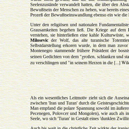
Seelenzustände verwandelt hatten, die über den Abs
Bewußtsein der Menschen zu heben, war bereits eines
Prozeß der Bewußtseinswandlung ebenso ein wie die 
Unter den religiösen und nationalen Fundamentaliste
Grausamkeiten begehen ließ. Die Kriege auf dem
verstehen, sie hinterließen eine kahle Kulturwüste,
w
Milosevic
der Wolf, das alte turanische Totemti
Selbstdarstellung erkoren wurde, in dem man zuvor 
Montenegro stammende frühere Präsident der bosn
"großen, schlanken und st
seinen Gedichten von dem
"in seinem Herzen in die [...] W
zu verschlingen und
Als ein wesentliches Leitmotiv zieht sich die Ausei
zwischen 'Iran und Turan' durch die Geistesgeschicht
Man empfand die polare Spannung sowohl im äußeren
Pecenegen, Polovcer und Mongolen), wie auch als in
Seele, wo sich 'Turan' in Gestalt eines 'dunklen Zwill
Auch bis weit in die christliche Zeit wirkte der iran