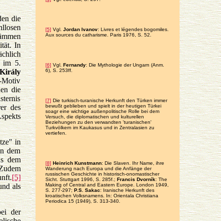
den die
hllosen
[5]
Vgl.
Jordan Ivanov
: Livres et légendes bogomiles.
tämmen
Aux sources du catharisme. Paris 1976, S. 52.
tät. In
chlich
 im 5.
[6]
Vgl.
Fernandy
: Die Mythologie der Ungarn (Anm.
Király
6), S. 253ff.
n-Motiv
en die
sternis
[7]
Die turkisch-turanische Herkunft den Türken immer
er des
bewußt geblieben und spielt in der heutigen Türkei
soagr eine wichtige außenpolitische Rolle bei dem
spekts
Versuch, die diplomatischen und kulturellen
Beziehungen zu den verwandten 'turanischen'
Turkvölkern im Kaukasus und in Zentralasien zu
vertiefen.
ze" in
 In dem
us dem
[8]
Heinrich Kunstmann
: Die Slaven. Ihr Name, ihre
 Zudem
Wanderung nach Europa und die Anfänge der
russischen Geschichte in historisch-onomastischer
nft.
[5]
Sicht. Stuttgart 1996, S. 285f.;
Francis Dvorník
: The
und als
Making of Central and Eastern Europe. London 1949,
S. 277-297;
P.S. Sakac
: Iranische Herkunft des
kroatischen Volksnamens. In: Orientala Christiana
Periodica 15 (1949), S. 313-340.
ei der
olische