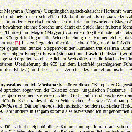
]
 der Magyaren (Ungarn). Ursprünglich ugrisch-altaischer Herkunft, wur
t und ließen sich schließlich 10. Jahrhundert als einziges der za
r Jahrhunderte vermischten sie sich mit den unterworfenen Slavens
 bewahrten sie ihre Sprache und damit ein Stück ihrer früheren Identi
('Hunne') und Magor ('Magyar') von einem Skythenfürsten ab. Tatsä
m Königreich Ungarn die Wiederbelebung des Hunnenreiches, daß
en war.
[3]
In den Legenden über den 'lichten' Ungarnkönig
László 
pf gegen das 'dunkle' Steppenvolk der Kumanen tritt das Iran-Tura
 den heiligen Königen
István
(Stephan) und
László
(Ladislaus) wurd
e verkörperten somit die lichten Weltkräfte, die die Macht der Fin
späteren Überlieferung die 955 auf dem Lechfeld geschlagenen Führ
 des Blutes") und Lél -- als Vertreter des dunkel-turanischen A
anyosrákos
und
M. Vörösmarty
spürten diesen "Kampf der Gegensät
nd sprachen sogar von der Existenz eines "ungarischen Parsismus".
eligion ersannen sie einen lichten Gott Hadúr und erschlossen a
reich") die Existenz des dunklen Widersachers
Ármány
("Ahriman").
(ördög)
und 'Dämon'
(manó)
nicht ugrischer, sondern persischer Herku
9. Jahrhunderts in Ungarn sofort als selbstverständlich hingenommen 
]
 läßt sich die eigentümliche Kulturspannung 'Iran-Turan' schon b
des 7. Jahrhunderts drangen die Bulgaren, ursprünglich turkisch-mong