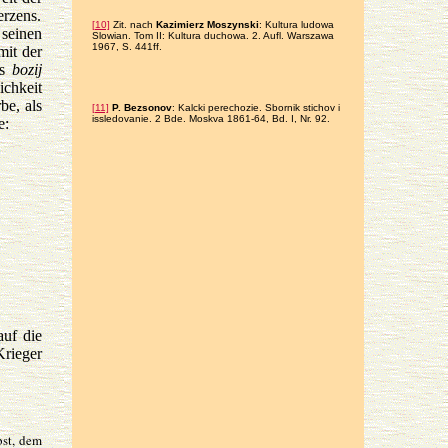
rzens.
[10]
Zit. nach
Kazimierz Moszynski
: Kultura ludowa
 seinen
Slowian. Tom II: Kultura duchowa. 2. Aufl. Warszawa
1967, S. 441ff.
mit der
es
bozij
ichkeit
be, als
[11]
P. Bezsonov
: Kalcki perechozie. Sbornik stichov i
issledovanie. 2 Bde. Moskva 1861-64, Bd. I, Nr. 92.
e:
auf die
Krieger
bst, dem