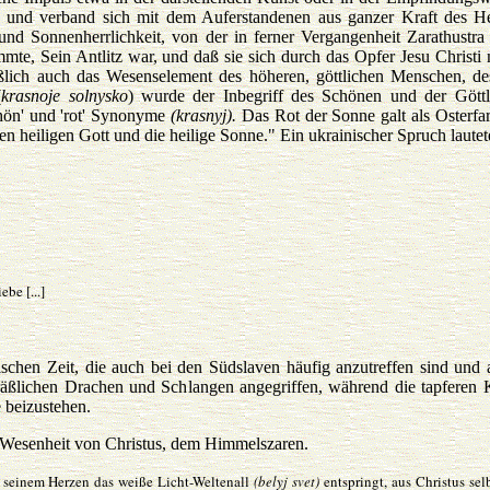
 und verband sich mit dem Auferstandenen aus ganzer Kraft des He
und Sonnenherrlichkeit, von der in ferner Vergangenheit Zarathustra
mmte, Sein Antlitz war, und daß sie sich durch das Opfer Jesu Christi 
ßlich auch das Wesenselement des höheren, göttlichen Menschen, d
(
krasnoje solnysko
) wurde der Inbegriff des Schönen und der Göttl
chön' und 'rot' Synonyme
(krasnyj).
Das Rot der Sonne galt als Osterfar
n heiligen Gott und die heilige Sonne." Ein ukrainischer Spruch lautet
be [...]
schen Zeit, die auch bei den Südslaven häufig anzutreffen sind und 
äßlichen Drachen und Schlangen angegriffen, während die tapferen 
 beizustehen.
r Wesenheit von Christus, dem Himmelszaren.
s seinem Herzen das weiße Licht-Weltenall
(belyj svet)
entspringt, aus Christus sel