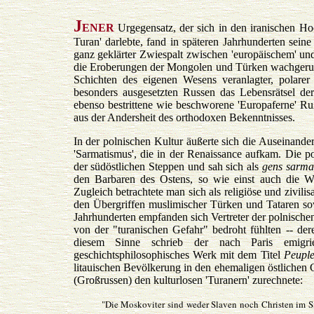
J
ENER
Urgegensatz, der sich in den iranischen Ho
Turan' darlebte, fand in späteren Jahrhunderten seine
ganz geklärter Zwiespalt zwischen 'europäischem' und
die Eroberungen der Mongolen und Türken wachgerufen
Schichten des eigenen Wesens veranlagter, polarer
besonders ausgesetzten Russen das Lebensrätsel der
ebenso bestrittene wie beschworene 'Europaferne' Ruß
aus der Andersheit des orthodoxen Bekenntnisses.
In der polnischen Kultur äußerte sich die Auseinand
'Sarmatismus', die in der Renaissance aufkam. Die po
der südöstlichen Steppen und sah sich als
gens sarma
den Barbaren des Ostens, so wie einst auch die Wil
Zugleich betrachtete man sich als religiöse und zivi
den Übergriffen muslimischer Türken und Tataren sow
Jahrhunderten empfanden sich Vertreter der polnischen
von der "turanischen Gefahr" bedroht fühlten -- de
diesem Sinne schrieb der nach Paris emigr
geschichtsphilosophisches Werk mit dem Titel
Peuple
litauischen Bevölkerung in den ehemaligen östlichen Gr
(Großrussen) den kulturlosen 'Turanern' zurechnete:
"Die Moskoviter sind weder Slaven noch Christen im Si