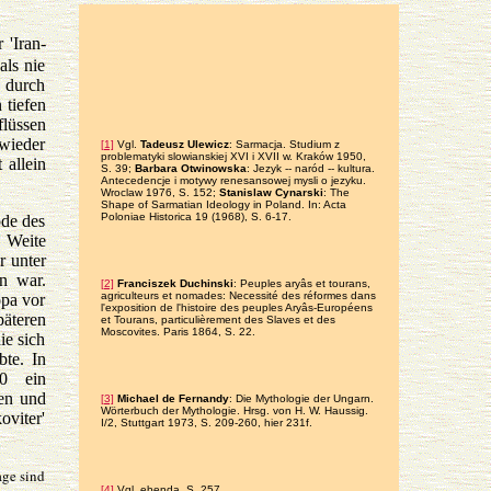
 'Iran-
als nie
, durch
 tiefen
lüssen
 wieder
[1]
Vgl.
Tadeusz Ulewicz
: Sarmacja. Studium z
problematyki slowianskiej XVI i XVII w. Kraków 1950,
 allein
S. 39;
Barbara Otwinowska
: Jezyk -- naród -- kultura.
Antecedencje i motywy renesansowej mysli o jezyku.
Wroclaw 1976, S. 152;
Stanislaw Cynarski
: The
Shape of Sarmatian Ideology in Poland. In: Acta
Poloniae Historica 19 (1968), S. 6-17.
ode des
e Weite
r unter
en war.
[2]
Franciszek Duchinski
: Peuples aryâs et tourans,
agriculteurs et nomades: Necessité des réformes dans
opa vor
l'exposition de l'histoire des peuples Aryâs-Européens
äteren
et Tourans, particulièrement des Slaves et des
Moscovites. Paris 1864, S. 22.
ie sich
bte. In
0 ein
hen und
[3]
Michael de Fernandy
: Die Mythologie der Ungarn.
Wörterbuch der Mythologie. Hrsg. von H. W. Haussig.
oviter'
I/2, Stuttgart 1973, S. 209-260, hier 231f.
age sind
[4]
Vgl. ebenda, S. 257.