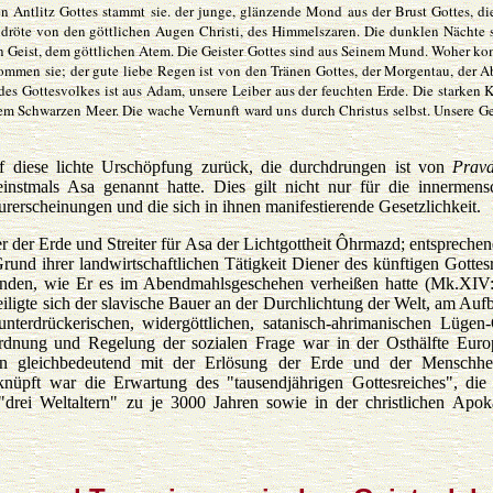
n Antlitz Gottes stammt sie. der junge, glänzende Mond aus der Brust Gottes, di
röte von den göttlichen Augen Christi, des Himmelszaren. Die dunklen Nächte 
n Geist, dem göttlichen Atem. Die Geister Gottes sind aus Seinem Mund. Woher k
ommen sie; der gute liebe Regen ist von den Tränen Gottes, der Morgentau, der 
es Gottesvolkes ist aus Adam, unsere Leiber aus der feuchten Erde. Die starken
dem Schwarzen Meer. Die wache Vernunft ward uns durch Christus selbst. Unsere 
 diese lichte Urschöpfung zurück, die durchdrungen ist von
Pravd
einstmals Asa genannt hatte. Dies gilt nicht nur für die innermens
urerscheinungen und die sich in ihnen manifestierende Gesetzlichkeit.
r der Erde und Streiter für Asa der Lichtgottheit Ôhrmazd; entsprechen
und ihrer landwirtschaftlichen Tätigkeit Diener des künftigen Gottes
rbunden, wie Er es im Abendmahlsgeschehen verheißen hatte (Mk.XIV
eiligte sich der slavische Bauer an der Durchlichtung der Welt, am Auf
erdrückerischen, widergöttlichen, satanisch-ahrimanischen Lügen-
rdnung und Regelung der sozialen Frage war in der Osthälfte Euro
en gleichbedeutend mit der Erlösung der Erde und der Menschhei
knüpft war die Erwartung des "tausendjährigen Gottesreiches", die
drei Weltaltern" zu je 3000 Jahren sowie in der christlichen Apok