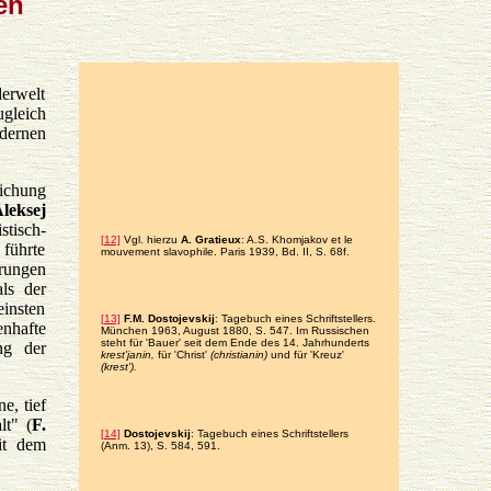
en
erwelt
ugleich
odernen
lichung
leksej
tisch-
[12]
Vgl. hierzu
A. Gratieux
: A.S. Khomjakov et le
 führte
mouvement slavophile. Paris 1939, Bd. II, S. 68f.
rungen
ls der
einsten
[13]
F.M. Dostojevskij
: Tagebuch eines Schriftstellers.
nhafte
München 1963, August 1880, S. 547. Im Russischen
steht für 'Bauer' seit dem Ende des 14. Jahrhunderts
ng der
krest'janin,
für 'Christ'
(christianin)
und für 'Kreuz'
(krest').
e, tief
lt" (
F.
[14]
Dostojevskij
: Tagebuch eines Schriftstellers
it dem
(Anm. 13), S. 584, 591.