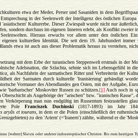
chkulturen etwa der Meder, Perser und Sasaniden in dem Begriffspaar
 Entsprechung in der Seelenwelt der Intelligenz des östlichen Europa 
 'asiatischem' Kulturerbe. Dieser Zwiespalt wurde nicht nur äußerlich
, sondern durchaus im eigenen Inneren erlebt, als Konflikt zweier in
 Seelenwelten. Hieraus erwuchs vor allem unter den östlichen Einf
 eigenen kulturellen Identität. Die seit dem 19. Jahrhundert immer
lands etwa ist auch aus dieser Problematik heraus zu verstehen, nicht
ersetzung mit dem Erbe der turanischen Steppenwelt erstmals in der M
lnische Adelsnation, die Szlachta, sehnte sich im Lebensgefühl in di
tica,
als Nachfahrin der sarmatischen Ritter und Verbreiterin der Kultu
dheit der Sarmaten durch kulturelle 'Iranisierung' gebändigt word
lisatorische Vormauer des Abendlandes gen Osten, mit der Aufgabe, Eur
ie 'barbarischer' Moskoviter Russen zu schützen.
[1]
Auch noch in sp
 Oberschicht als Angehörige der "arischen" bzw. "iranischen Rasse", d
ren Verkörperung man nun endgültig im Russentum festzustellen glau
ierte Pole
Franciszek Duchinski
(1817-1893) im Jahr 184
s aryâs et tourans,
in dem er die Polen (einschließlich der ruthenisc
enzgebieten) zu den 'Ariern' (='Iranern') zählte, während er die 'Mosk
nne [wahrer] Slaven oder anderer indoeuropäischer Christen. Bis zum heutigen T