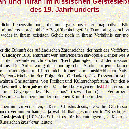
ran und Turan im russischen Geistesleb
des 19. Jahrhunderts
erliche Lebensstimmung, die noch ganz aus einer imaginativen Bild
hrhunderts in gedankliche Begrifflichkeit gefaßt. Damit ging jedoch z
ie weder in ihrem geistigen Gehalt noch in ihrem Verhältnis zur m
ber die Zukunft des rußländischen Zarenreiches, der nach der Veröffent
a. Caadajev
1836 entbrannt war, entwickelten slavophile Denker wie
A
 der besonderen christlichen 'Rechtgläubigkeit' und der messianis
rntums. Der Aufschwung der ethnologischen Studien in jenen Jahren
Volksfrömmigkeit und ihren nicht immer sehr amtskirchlichen Äuße
0) entwickelte in der Folge den Gedanken, das Russentum sei a
 wahren Christentums, von Freiheit und Kulturschöpfertum. Für den r
olkes hielt
Chomjakov
den
Mir,
die Bauerngemeinde.
[12]
Der sonne
rären Gegenpol des "Kusitismus" (bzw. 'Turan') -- Verkörperu
n Despotie -- in einem ununterbrochenen Kampf befunden.
annen nun zu verstehen, daß sich Christus Jesus, die wahre Geistessonn
uern verbunden hatte, -- ja wahrbildhaft gesprochen in "Knechtgesta
Dostojevskij
(1813-1883) hielt es für bedeutungsvoll, daß der se
m Russischen
krest'janin
lautete: