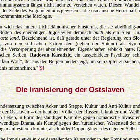
tammungsstrom längst nicht mehr zu verstehen waren. Diesen Wandel
 der Ziele des Bogomilentums gewesen -- die osmanische Herrschaft f
kommunistische Ideologie.
n wich das innere Licht dämonischer Finsternis, die sie abgründig-p
 Boden des ehemaligen Jugoslavien demnach
auch
als ein Sieg Tu
aste land
. Bezeichnend ist, daß gerade unter der Regierung von
Sl
er, von den serbischen Extremisten (neben der Spinne) als Symb
die Verkörperung der abzulehnenden Eigenschaften erblickt hatte. 
ischen Serben,
Radovan Karadzic
, ein ausgebildeter Psychater, sch
arken Wolf"
, der aus den Bergen niedersteigt, um sein Opfer zu suchen
ildnis mitzunehmen."
[9]
Die Iranisierung der Ostslaven
nandersetzung zwischen Acker und Steppe, Kultur und Anti-Kultur un
e der Ostslaven -- der heutigen Völker der Russen, Ukrainer und Weiß
 Leben, in Form des ständigen Kampfes gegen nomadische Invasoren
wendiges Drama, als Kampf gegen den 'turanischen' Wesensteil der 
ing' manifestieren konnte, als dunkler Doppelgänger des eigenen Selbst.
ische Impuls etwa in der darstellenden Kunst oder in der Empfindungsw