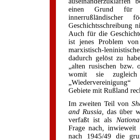
auseinanderzuklaffen 
einen Grund für 
innerrußländischer fö
Geschichtsschreibung n
Auch für die Geschich
ist jenes Problem von
marxistisch-leninisti
dadurch gelöst zu habe
„alten rusischen bzw. o
womit sie zugleic
„Wiedervereinigung“ 
Gebiete mit Rußland rech
Im zweiten Teil von
Sh
and Russia,
das über we
verfaßt ist als
Nationa
Frage nach, inwieweit 
nach 1945/49 die grun