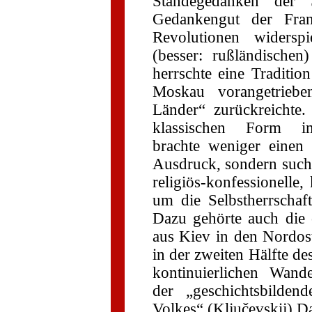
Ständegedanken der Sz
Gedankengut der Fran
Revolutionen widerspi
(besser: rußländischen
herrschte eine Tradition
Moskau vorangetrieb
Länder“ zurückreichte
klassischen Form imp
brachte weniger einen
Ausdruck, sondern sucht
religiös-konfessionelle,
um die Selbstherrschaf
Dazu gehörte auch die 
aus Kiev in den Nordost
in der zweiten Hälfte de
kontinuierlichen Wand
der „geschichtsbilden
Volkes“ (Ključevskij) Da