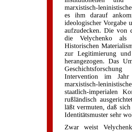
marxistisch-leninistis
es ihm darauf ankomm
ideologischer Vorgabe u
aufzudecken. Die von d
die Velychenko als „d
Historischen Materialism
zur Legitimierung und
herangezogen. Das Um
Geschichtsforschung
Intervention im Jah
marxistisch-leninistis
staatlich-imperialen K
rußländisch ausgerichte
läßt vermuten, daß sich 
Identitätsmuster sehr w
Zwar weist Velychen