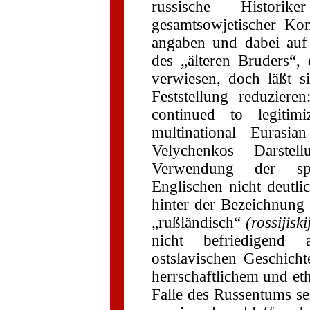
russische Histori
gesamtsowjetischer Ko
angaben und dabei auf 
des „älteren Bruders“,
verwiesen, doch läßt 
Feststellung reduzier
continued to legiti
multinational Eurasi
Velychenkos Darstel
Verwendung der spr
Englischen nicht deutl
hinter der Bezeichnung
„rußländisch“
(rossijisk
nicht befriedigend 
ostslavischen Geschich
herrschaftlichem und e
Falle des Russentums se