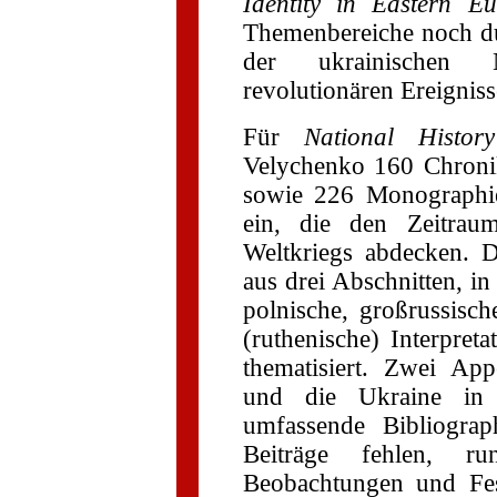
Identity in Eastern E
Themenbereiche noch du
der ukrainischen 
revolutionären Ereignis
Für
National Histor
Velychenko 160 Chroni
sowie 226 Monographie
ein, die den Zeitra
Weltkriegs abdecken. D
aus drei Abschnitten, in
polnische, großrussisch
(ruthenische) Interpret
thematisiert. Zwei App
und die Ukraine in 
umfassende Bibliograp
Beiträge fehlen, 
Beobachtungen und Fes