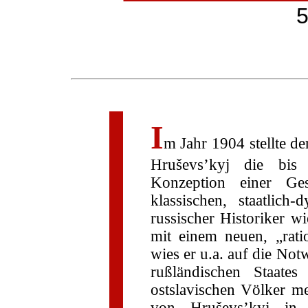
5
I
m Jahr 1904 stellte de
Hruševs’kyj die bis
Konzeption einer Ge
klassischen, staatlich-
russischer Historiker w
mit einem neuen, „rat
wies er u.a. auf die Not
rußländischen Staate
ostslavischen Völker m
von Hruševs’kyj in 