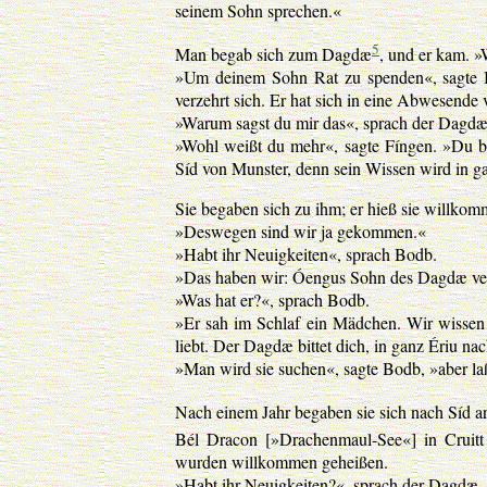
seinem Sohn sprechen.«
5
Man begab sich zum Dagdæ
, und er kam. 
»Um deinem Sohn Rat zu spenden«, sagte Bóa
verzehrt sich. Er hat sich in eine Abwesende
»Warum sagst du mir das«, sprach der Dagdæ.
»Wohl weißt du mehr«, sagte Fíngen. »Du bi
Síd von Munster, denn sein Wissen wird in g
Sie begaben sich zu ihm; er hieß sie willk
»Deswegen sind wir ja gekommen.«
»Habt ihr Neuigkeiten«, sprach Bodb.
»Das haben wir: Óengus Sohn des Dagdæ verz
»Was hat er?«, sprach Bodb.
»Er sah im Schlaf ein Mädchen. Wir wissen n
liebt. Der Dagdæ bittet dich, in ganz Ériu 
»Man wird sie suchen«, sagte Bodb, »aber laß
Nach einem Jahr begaben sie sich nach Síd a
Bél Dracon [»Drachenmaul-See«] in Cruitt
wurden willkommen geheißen.
»Habt ihr Neuigkeiten?«, sprach der Dagdæ.