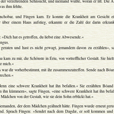
r verzehrenden Sehnsucht, und niemand wußte, woran er litt. Die Ä
as ihm fehlte.
chobar, und Fíngen kam. Er konnte die Krankheit am Gesicht ei
ber einem Haus aufstieg, erkannte er die Zahl der darin erkran
 »Dich hat es getroffen, du liebst eine Abwesende.«
engus.
 geraten und hast es nicht gewagt, jemandem davon zu erzählen«, s
 kam zu mir, die Schönste in Ériu, von vortrefflicher Gestalt. Sie hielt
ür mich.«
s war dir vorherbestimmt, mit ihr zusammenzutreffen. Sende nach Bóa
prechen.«
enn eine schwere Krankheit hat ihn befallen.« Sie erzählten Bóand
m ihn kümmern«, sagte Fíngen, »eine schwere Krankheit hat ihn befal
Mädchen von der Gestalt, wie sie dein Sohn erblickt hat.«
niemanden, der dem Mädchen geähnelt hätte. Fíngen wurde erneut geru
and. Sprach Fíngen: »Sendet nach dem Dagdæ, er soll kommen und