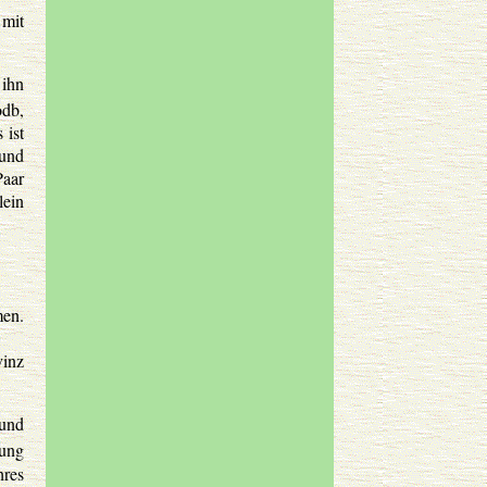
 mit
 ihn
odb,
 ist
 und
Paar
lein
men.
vinz
 und
nung
hres