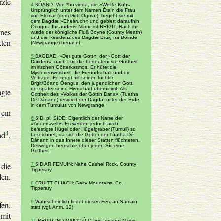
rzte
4
BÓAND: Von *bo vinda, die »Weiße Kuh«.
Ursprünglich unter dem Namen Étaín die Frau
von Elcmar (dem Gott Ogmæ), begeht sie mit
dem Dagdæ »Ehebruch« und gebiert daraufhin
Óengus. Ihr anderer Name ist BRIGIT. Nach ihr
nes
wurde der königliche Fluß Boyne (County Meath)
und die Residenz des Dagdæ Bruig na Bóinde
kten
(Newgrange) benannt
5
DAGDAE: »Der gute Gott«, der »Gott der
Druiden«, nach Lug die bedeutendste Gottheit
im irischen Götterkosmos. Er hütet die
Mysterienweisheit, die Freundschaft und die
Verträge. Er zeugt mit seiner Tochter
Brigit/Bóand Óengus, den jugendlichen Gott,
der später seine Herrschaft übernimmt. Als
agte
Gottheit des »Volkes der Göttin Dana« (Túatha
Dé Dánann) residiert der Dagdæ unter der Erde
in dem Tumulus von Newgrange
 ein
6
SíD, pl. SíDE: Eigentlich der Name der
»Anderswelt«. Es werden jedoch auch
befestigte Hügel oder Hügelgräber (Tumuli) so
4
nd
,
bezeichnet, da sich die Götter der Túatha Dé
Dánann in das Innere dieser Stätten flüchteten.
Deswegen herrschte über jeden Síd eine
Gottheit
 die
7
SíD AR FEMUIN: Nahe Cashel Rock, County
Tipperary
len.
8
CRUITT CLIACH: Galty Mountains, Co.
Tipperary
9
Wahrscheinlich findet dieses Fest an Samain
fen.
statt (vgl. Anm. 12)
 mit
10
BRUIG IND MAICC ÓIC: Ein anderer Name