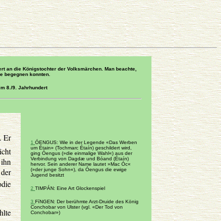
ert an die Königstochter der Volksmärchen. Man beachte,
he begegnen konnten.
im 8./9. Jahrhundert
. Er
1
ÓENGUS: Wie in der Legende «Das Werben
um Étain» (Tochmarc Étaín) geschildert wird,
icht
ging Óengus (»die einmalige Wahl«) aus der
Verbindung von Dagdæ und Bóand (Étaín)
 ihn
hervor. Sein anderer Name lautet »Mac Óc«
 der
(»der junge Sohn«), da Óengus die ewige
Jugend besitzt
odie
2
TIMPÁN: Eine Art Glockenspiel
3
FíNGEN: Der berühmte Arzt-Druide des König
Conchobar von Ulster (vgl. «Der Tod von
hlte
Conchobar»)