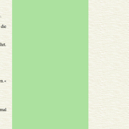
.
 die
hrt.
en.«
imal