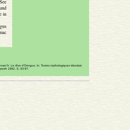
 See
 und
e in
ngus
 mac
varc'h: Le rêve d'Oengus. In: Textes mythologiques irlandais
worth 1982, S. 93-97.