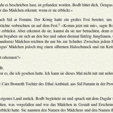
 es beschrieben hast, ist gefunden worden. Bodb bittet dich, Óengus
r das Mädchen erkennt, wenn er sie erblickt.«
ch Síd ar Femuin. Der König hatte ein großes Fest bereitet, um
9
ächte verbrachten sie auf dem Fest.
»Komm jetzt mit mir«, sagte B
blickst. Aber erkennst du sie, kannst du sie nur betrachten, denn es
ann begaben sie sich an den See und sahen dreimal fünfzig Jungfrauen,
(anderen) Mädchen reichten ihr nur bis zur Schulter. Zwischen jedem 
engus' Mädchen jedoch trug einen silbernen Halsschmuck und ein Kett
t erkennen?«
db.
t es, die ich gesehen hatte. Ich kann sie dieses Mal nicht mit mir neh
st Cáer Ibomeith Tochter des Ethal Ambúail, aus Síd Famuin in der Pro
 eigenes Land zurück. Bodb begleitete sie und sprach mit dem Dagdæ
hlten, was vorgefallen und wie das Mädchen in Gestalt und Erschei
 erblickt hatte. Sie nannten den Namen des Mädchens und den Namen i