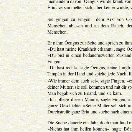
niemandem davon. Óengus wurde krank von de
Érius versammelten sich, aber keiner wußte, w
3
Sie gingen zu Fíngen
, dem Arzt von Con
Menschen ablesen und an dem Rauch, der ü
Menschen.
Er nahm Óengus zur Seite und sprach zu ihm:
»Du hast meine Krankheit erkannt«, sagte Ó
»Du bist in einen bedauernswerten Zustand
Fíngen.
»Du hast recht«, sagte Óengus, »eine Jungfrau
Timpán in der Hand und spielte jede Nacht f
»Wie immer dem auch sei«, sagte Fíngen, »e
deiner Mutter; sie soll kommen und mit dir s
Man begab sich zu Bóand, und sie kam.
»Ich pflege diesen Mann«, sagte Fíngen, »d
ganze Geschichte. »Seine Mutter soll sich u
Durchstreife ganz Ériu und suche nach einem 
Die Suche dauerte ein Jahr, doch man fand 
»Nichts hat ihm helfen können«, sagte Bó