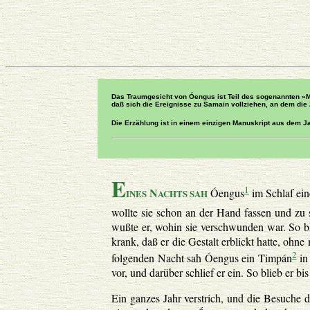
Das Traumgesicht von Óengus ist Teil des sogenannten »My
daß sich die Ereignisse zu Samain vollziehen, an dem di
Die Erzählung ist in einem einzigen Manuskript aus dem Jah
E
1
N
Óengus
im Schlaf eine
INES
ACHTS SAH
wollte sie schon an der Hand fassen und zu s
wußte er, wohin sie verschwunden war. So bl
krank, daß er die Gestalt erblickt hatte, ohn
2
folgenden Nacht sah Óengus ein Timpán
in 
vor, und darüber schlief er ein. So blieb er 
Ein ganzes Jahr verstrich, und die Besuche de