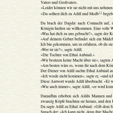
Vaters und Großvaters.
»Leider können wir sie nicht mit uns nehmen
11
»Du solltest dich zu Ailill und Medb
begebe
Da brach der Dagdæ nach Connacht auf, mi
Königin hießen sie willkommen. Eine volle Wo
»Was hat dich zu uns gebracht?«, sagte der Kö
»Auf deinem Gebiet befindet sich ein Mädche
Ich bin gekommen, um zu erfahren, ob du si
»Wer ist sie?«, sagte Ailill.
»Die Tochter von Ethal Anbúail.«
»Wir besitzen keine Macht über sie«, sagten
»Am besten wäre es, wenn ihr nach dem Köni
Der Diener von Ailill suchte Ethal Anbúail a
»Ich werde nicht kommen«, sagte er, »und i
Diese Antwort wurde Ailill überbracht. »Er 
»Wie auch immer«, sagte Ailill, »er wird k
Daraufhin erhoben sich Ailills Mannen un
zwanzig Köpfe brachten sie heraus, und den
Da sagte Ailill zu Ethal Anbúail: »Gib dem 
Sprach der: »Ich kann nicht, denn ihre Macht 