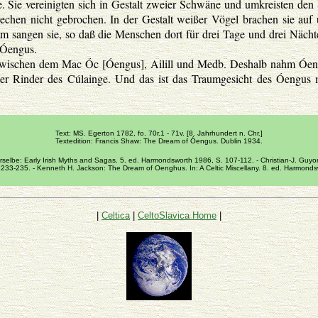
. Sie vereinigten sich in Gestalt zweier Schwäne und umkreisten den
echen nicht gebrochen. In der Gestalt weißer Vögel brachen sie auf
sangen sie, so daß die Menschen dort für drei Tage und drei Nächt
 Óengus.
t zwischen dem Mac Óc [Óengus], Ailill und Medb. Deshalb nahm Óe
der Rinder des Cúlainge. Und das ist das Traumgesicht des Óengus
Text: MS. Egerton 1782, fo. 70r.1 - 71v. [8. Jahrhundert n. Chr.]
Textedition: Francis Shaw: The Dream of Óengus. Dublin 1934.
elbe: Early Irish Myths and Sagas. 5. ed. Harmondsworth 1986, S. 107-112. - Christian-J. Guyon
 233-235. - Kenneth H. Jackson: The Dream of Oenghus. In: A Celtic Miscellany. 8. ed. Harmonds
|
Celtica
|
CeltoSlavica Home
|