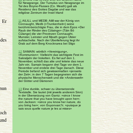
für Newgrange. Der Tumulus von Newgrange im
Tal des Boyne-Flusses (Co. Meath) galt als
Residenz des Gottes Dagdæ und war das
religiöse Zentrum der Insel Irland
. Er
11
AILILL und MEDB: Ailill war der König von
Connaught, Medb (»Trunkenheit«) seine
berühmt-berüchtigte Frau, die in dem Epos «Der
Raub der Rinder des Cúlainge» (Táin Bó
Cúlange) die vier Provinzen Connaught,
Munster, Leinster und Meath gegen Ulster
 des
aufstachelte. Nach der Überlieferung liegt ihr
Grab auf dem Berg Knocknarea bei Sligo
12
SAMAIN: wörtlich »Vereinigung«,
»Kommunion«: Vielleicht das wichtigste Fest im
Sakraljahr der Irokelten. Es fiel auf den 1.
November, schloß das alte und leitete das neue
Jahr ein. Samain begann drei Tage vor dem 1.
November und endete drei Tage danach. Diese
Periode befand sich gewissermaßen »jenseits
der Zeit«; in den 7 Tagen begegneten sich die
physische Menschenwelt und die »Anderswelt«
der Götter und Dämonen
 nun
13
Eine dunkle, schwer zu übersetzende
Textstelle. Sie lautet (mit jeweils anderem Sinn)
«
in der Übersetzung von Gantz: »since I know
the nature that you have brought upon her«;
von Jackson: »since you know her nature, do
you bring her«; von Guyonvarc'h: »puisque je
sais sous quelle nature je les ai mises»
Loch
und