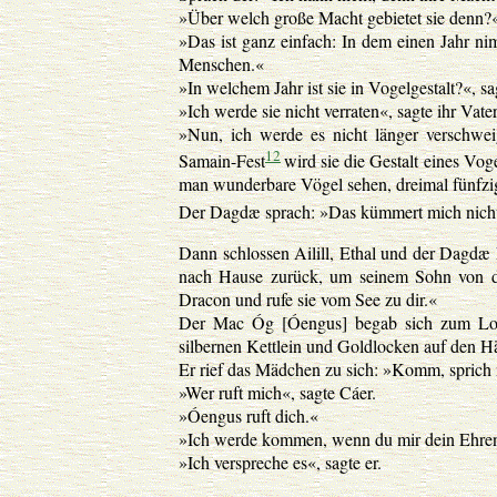
»Über welch große Macht gebietet sie denn?«,
»Das ist ganz einfach: In dem einen Jahr nim
Menschen.«
»In welchem Jahr ist sie in Vogelgestalt?«, sag
»Ich werde sie nicht verraten«, sagte ihr Vate
»Nun, ich werde es nicht länger verschweig
12
Samain-Fest
wird sie die Gestalt eines Vo
man wunderbare Vögel sehen, dreimal fünfzig
Der Dagdæ sprach: »Das kümmert mich nicht, d
Dann schlossen Ailill, Ethal und der Dagdæ
nach Hause zurück, um seinem Sohn von d
Dracon und rufe sie vom See zu dir.«
Der Mac Óg [Óengus] begab sich zum Loch
silbernen Kettlein und Goldlocken auf den H
Er rief das Mädchen zu sich: »Komm, sprich 
»Wer ruft mich«, sagte Cáer.
»Óengus ruft dich.«
»Ich werde kommen, wenn du mir dein Ehren
»Ich verspreche es«, sagte er.