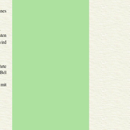
ines
.
sten
wird
hrte
 Bél
mit