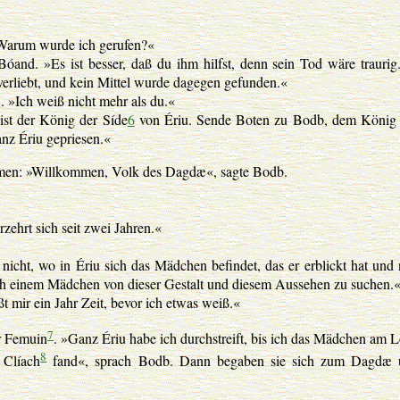
»Warum wurde ich gerufen?«
nd. »Es ist besser, daß du ihm hilfst, denn sein Tod wäre traurig
 verliebt, und kein Mittel wurde dagegen gefunden.«
 »Ich weiß nicht mehr als du.«
st der König der Síde
6
von Ériu. Sende Boten zu Bodb, dem König
anz Ériu gepriesen.«
ommen: »Willkommen, Volk des Dagdæ«, sagte Bodb.
ehrt sich seit zwei Jahren.«
icht, wo in Ériu sich das Mädchen befindet, das er erblickt hat und
nach einem Mädchen von dieser Gestalt und diesem Aussehen zu suchen.
t mir ein Jahr Zeit, bevor ich etwas weiß.«
7
r Femuin
. »Ganz Ériu habe ich durchstreift, bis ich das Mädchen am 
8
 Clíach
fand«, sprach Bodb. Dann begaben sie sich zum Dagdæ 