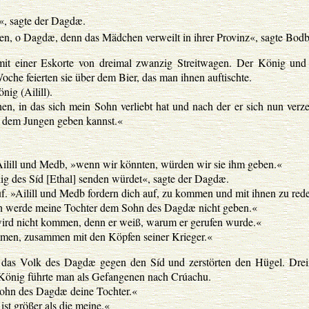
«, sagte der Dagdæ.
n, o Dagdæ, denn das Mädchen verweilt in ihrer Provinz«, sagte Bodb
t einer Eskorte von dreimal zwanzig Streitwagen. Der König und
che feierten sie über dem Bier, das man ihnen auftischte.
nig (Ailill).
n, in das sich mein Sohn verliebt hat und nach der er sich nun verze
e dem Jungen geben kannst.«
 Ailill und Medb, »wenn wir könnten, würden wir sie ihm geben.«
g des Síd [Ethal] senden würdet«, sagte der Dagdæ.
uf. »Ailill und Medb fordern dich auf, zu kommen und mit ihnen zu red
ch werde meine Tochter dem Sohn des Dagdæ nicht geben.«
wird nicht kommen, denn er weiß, warum er gerufen wurde.«
ommen, zusammen mit den Köpfen seiner Krieger.«
d das Volk des Dagdæ gegen den Síd und zerstörten den Hügel. Dre
 König führte man als Gefangenen nach Crúachu.
Sohn des Dagdæ deine Tochter.«
ist größer als die meine.«