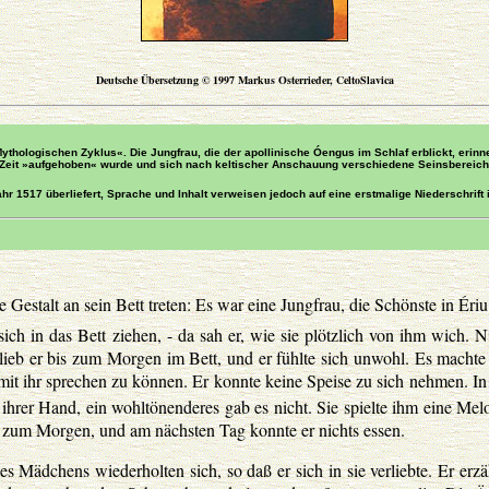
Deutsche Übersetzung © 1997 Markus Osterrieder, CeltoSlavica
thologischen Zyklus«. Die Jungfrau, die der apollinische Óengus im Schlaf erblickt, erinn
e Zeit »aufgehoben« wurde und sich nach keltischer Anschauung verschiedene Seinsbereic
r 1517 überliefert, Sprache und Inhalt verweisen jedoch auf eine erstmalige Niederschrift 
 Gestalt an sein Bett treten: Es war eine Jungfrau, die Schönste in Ériu
ich in das Bett ziehen, - da sah er, wie sie plötzlich von ihm wich. N
ieb er bis zum Morgen im Bett, und er fühlte sich unwohl. Es machte
e mit ihr sprechen zu können. Er konnte keine Speise zu sich nehmen. In
ihrer Hand, ein wohltönenderes gab es nicht. Sie spielte ihm eine Mel
bis zum Morgen, und am nächsten Tag konnte er nichts essen.
s Mädchens wiederholten sich, so daß er sich in sie verliebte. Er erzä