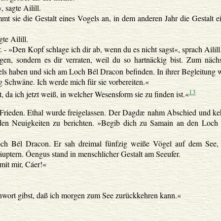
 sagte Ailill.
mt sie die Gestalt eines Vogels an, in dem anderen Jahr die Gestalt e
te Ailill.
r. - »Den Kopf schlage ich dir ab, wenn du es nicht sagst«, sprach Ailill
en, sondern es dir verraten, weil du so hartnäckig bist. Zum näch
gels haben und sich am Loch Bél Dracon befinden. In ihrer Begleitung 
 Schwäne. Ich werde mich für sie vorbereiten.«
13
a ich jetzt weiß, in welcher Wesensform sie zu finden ist.«
 Frieden. Ethal wurde freigelassen. Der Dagdæ nahm Abschied und ke
en Neuigkeiten zu berichten. »Begib dich zu Samain an den Loch
 Bél Dracon. Er sah dreimal fünfzig weiße Vögel auf dem See, 
äuptern. Óengus stand in menschlicher Gestalt am Seeufer.
mit mir, Cáer!«
wort gibst, daß ich morgen zum See zurückkehren kann.«