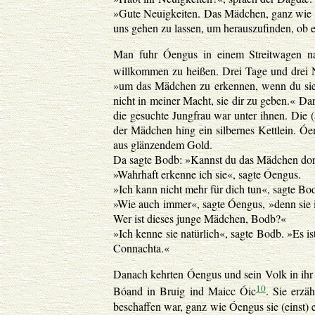
»Gute Neuigkeiten. Das Mädchen, ganz wie du
uns gehen zu lassen, um herauszufinden, ob e
Man fuhr Óengus in einem Streitwagen na
willkommen zu heißen. Drei Tage und drei N
»um das Mädchen zu erkennen, wenn du sie er
nicht in meiner Macht, sie dir zu geben.« D
die gesuchte Jungfrau war unter ihnen. Die 
der Mädchen hing ein silbernes Kettlein. Ó
aus glänzendem Gold.
Da sagte Bodb: »Kannst du das Mädchen dor
»Wahrhaft erkenne ich sie«, sagte Óengus.
»Ich kann nicht mehr für dich tun«, sagte Bo
»Wie auch immer«, sagte Óengus, »denn sie is
Wer ist dieses junge Mädchen, Bodb?«
»Ich kenne sie natürlich«, sagte Bodb. »Es i
Connachta.«
Danach kehrten Óengus und sein Volk in ihr
10
Bóand in Bruig ind Maicc Óic
. Sie erzä
beschaffen war, ganz wie Óengus sie (einst)