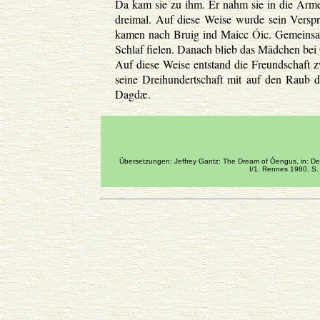
Da kam sie zu ihm. Er nahm sie in die Arme
dreimal. Auf diese Weise wurde sein Verspr
kamen nach Bruig ind Maicc Óic. Gemeinsam 
Schlaf fielen. Danach blieb das Mädchen bei
Auf diese Weise entstand die Freundschaf
seine Dreihundertschaft mit auf den Raub 
Dagdæ.
Übersetzungen: Jeffrey Gantz: The Dream of Óengus, in: Ders
I/1. Rennes 1980, S.