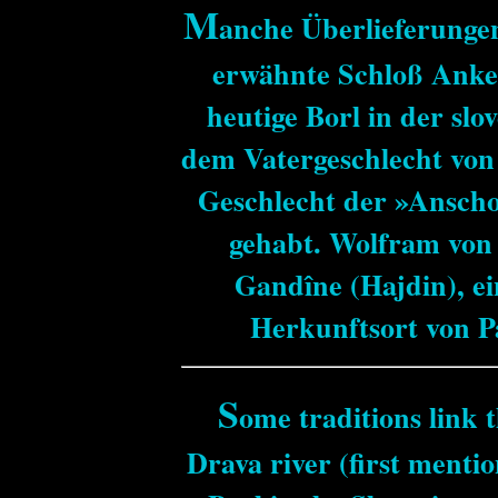
M
anche Überlieferungen
erwähnte Schloß Anken
heutige Borl in der sl
dem Vatergeschlecht von
Geschlecht der »Anscho
gehabt. Wolfram von 
Gandîne (Hajdin), ei
Herkunftsort von P
S
ome traditions link 
Drava river (first mentio