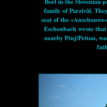
Borl in the Slovenian p
family of Parzivâl. They
seat of the »Anschouwe
Eschenbach wrote that 
nearby Ptuj/Pettau, wa
fat