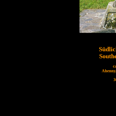
Südli
South
ca
Ahenny,
3