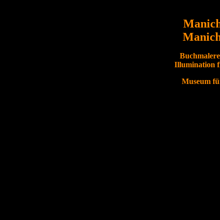
Manich
Manich
Buchmalerei
Illumination 
Museum für