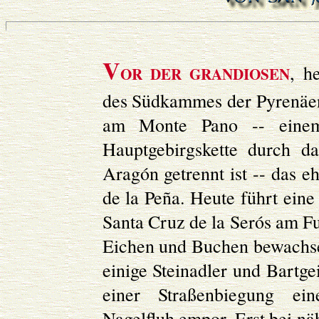
V
, h
OR DER GRANDIOSEN
des Südkammes der Pyrenäen 
am Monte Pano -- einem
Hauptgebirgskette durch d
Aragón getrennt ist -- das 
de la Peña. Heute führt ein
Santa Cruz de la Serós am Fu
Eichen und Buchen bewachs
einige Steinadler und Bartgei
einer Straßenbiegung ei
Nagelfluh empor. Erst bei n