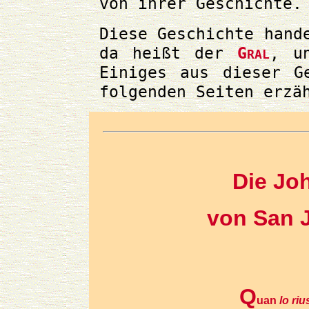
von ihrer Geschichte.
Diese Geschichte han
da heißt der
G
, u
RAL
Einiges aus dieser G
folgenden Seiten erzä
Die Jo
von San 
Q
uan
lo riu