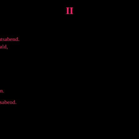
II
htsabend.
ald,
n.
sabend.