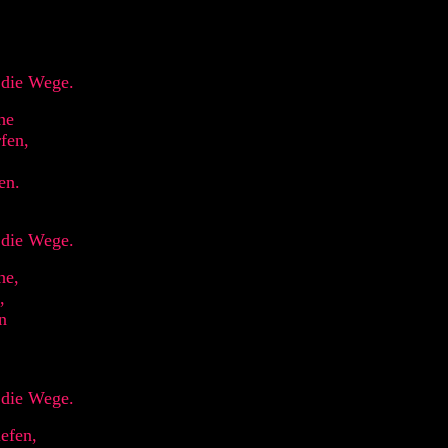
 die Wege.
he
fen,
en.
 die Wege.
he,
,
n
 die Wege.
efen,