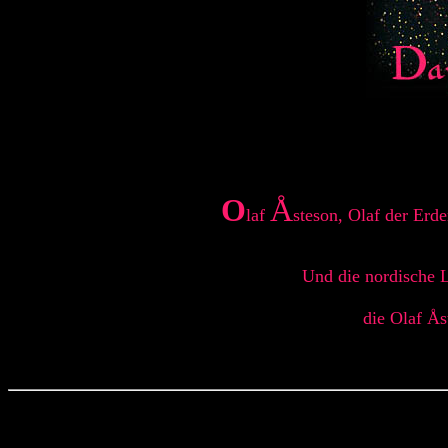
O
Å
laf
steson, Olaf der Erd
Und die nordische L
die Olaf Ås