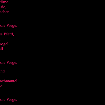
tröme.
sie,
schen.
 die Wege.
es Pferd,
,
vogel,
ll.
 die Wege.
and
lachmantel
e.
 die Wege.