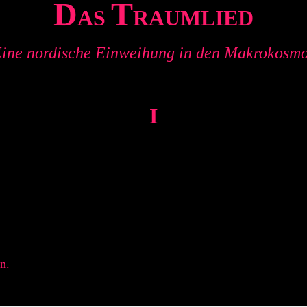
D
T
AS
RAUMLIED
ine nordische Einweihung in den Makrokosm
I
n.