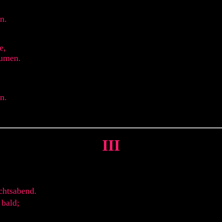
n.
e,
äumen.
n.
III
chtsabend.
 bald;