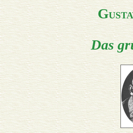
G
USTA
Das gr