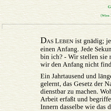
G
(
Wien
D
L
ist gnädig; j
AS
EBEN
einen Anfang. Jede Sekun
bin ich? - Wir stellen sie
wir den Anfang nicht finde
Ein Jahrtausend und län
gelernt, das Gesetz der N
dienstbar zu machen. Woh
Arbeit erfaßt und begriff
Innern dasselbe wie das d