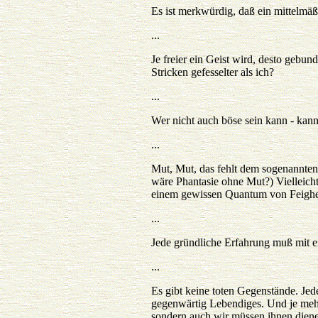
Es ist merkwürdig, daß ein mittelmä
...
Je freier ein Geist wird, desto gebu
Stricken gefesselter als ich?
...
Wer nicht auch böse sein kann - kann 
...
Mut, Mut, das fehlt dem sogenannte
wäre Phantasie ohne Mut?) Vielleich
einem gewissen Quantum von Feigheit
...
Jede gründliche Erfahrung muß mit 
...
Es gibt keine toten Gegenstände. Jed
gegenwärtig Lebendiges. Und je mehr 
sondern auch wir müssen ihnen dienen.