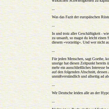
wirklichen Schwierigkeiten zu kapitu
...
Was das Fazit der europäischen Rüs
...
In und trotz aller Geschäftigkeit - wi
zu unsanft, so magst du leicht einen
diesem »vorzeitig«. Und wer nicht au
...
Für jeden Menschen, sagt Goethe, ko
unsrige hat diesen Zeitpunkt bereits 
mehr ein ausschließliches Interesse
auf den folgenden Abschnitt, dessen A
unmißverständlich und allseitig ad a
...
Wir Deutsche leiden alle an der Hyp
...