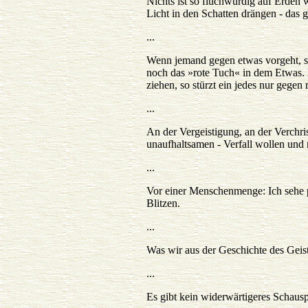
Nichts ist so fluchwürdig auf Erden
Licht in den Schatten drängen - das gi
...
Wenn jemand gegen etwas vorgeht, so 
noch das »rote Tuch« in dem Etwas.
ziehen, so stürzt ein jedes nur gegen 
...
An der Vergeistigung, an der Verchrist
unaufhaltsamen - Verfall wollen und
...
Vor einer Menschenmenge: Ich sehe p
Blitzen.
...
Was wir aus der Geschichte des Geiste
...
Es gibt kein widerwärtigeres Schausp