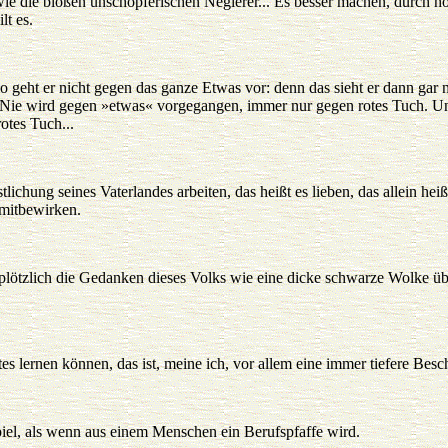
 wie die bloßen unschöpferischen Negierer... Es besser machen, durch 
lt es.
geht er nicht gegen das ganze Etwas vor: denn das sieht er dann gar n
 Nie wird gegen »etwas« vorgegangen, immer nur gegen rotes Tuch. 
rotes Tuch...
lichung seines Vaterlandes arbeiten, das heißt es lieben, das allein hei
 mitbewirken.
lötzlich die Gedanken dieses Volks wie eine dicke schwarze Wolke üb
s lernen können, das ist, meine ich, vor allem eine immer tiefere Besc
iel, als wenn aus einem Menschen ein Berufspfaffe wird.