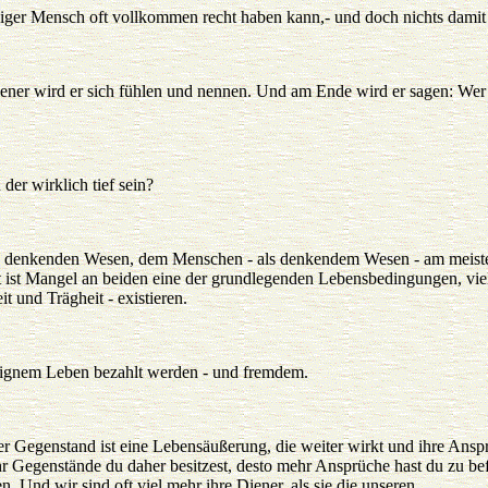
ßiger Mensch oft vollkommen recht haben kann,- und doch nichts damit 
ndener wird er sich fühlen und nennen. Und am Ende wird er sagen: Wer
der wirklich tief sein?
n denkenden Wesen, dem Menschen - als denkendem Wesen - am meiste
t ist Mangel an beiden eine der grundlegenden Lebensbedingungen, vie
 und Trägheit - existieren.
eignem Leben bezahlt werden - und fremdem.
er Gegenstand ist eine Lebensäußerung, die weiter wirkt und ihre Ansp
Gegenstände du daher besitzest, desto mehr Ansprüche hast du zu befr
 Und wir sind oft viel mehr ihre Diener, als sie die unseren.