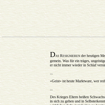
D
R
der heutigen Men
AS
ESIGNIEREN
gemein. Was für ein träges, ungeisti
er nicht immer wieder in Schlaf versi
...
»Geist« ist heute Marktware, wer red
...
Des Krieges Eltern heißen Schwachsin
in sich zu gehen und in Selbsterkenn