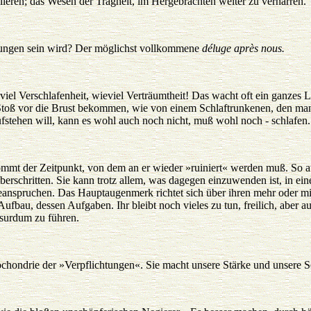
lieren; das Wesen der Trägheit, im Hergebrachten weiter zu verharren.
tungen sein wird? Der möglichst vollkommene
déluge après nous.
eviel Verschlafenheit, wieviel Verträumtheit! Das wacht oft ein ganzes L
 Stoß vor die Brust bekommen, wie von einem Schlaftrunkenen, den man v
fstehen will, kann es wohl auch noch nicht, muß wohl noch - schlafen.
mmt der Zeitpunkt, von dem an er wieder »ruiniert« werden muß. So au
überschritten. Sie kann trotz allem, was dagegen einzuwenden ist, in e
 beanspruchen. Das Hauptaugenmerk richtet sich über ihren mehr oder
ufbau, dessen Aufgaben. Ihr bleibt noch vieles zu tun, freilich, aber au
bsurdum zu führen.
ochondrie der »Verpflichtungen«. Sie macht unsere Stärke und unsere 