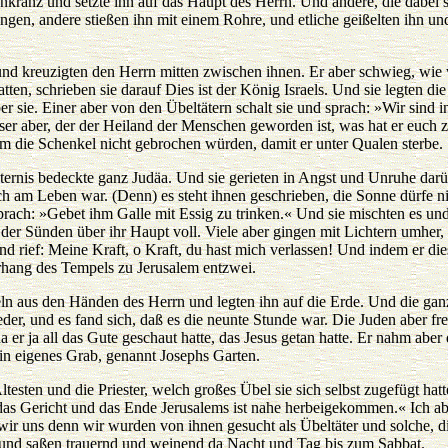
nkranz und setzte ihn auf das Haupt des Herrn. Und andere, die dabei s
gen, andere stießen ihn mit einem Rohre, und etliche geißelten ihn un
 und kreuzigten den Herrn mitten zwischen ihnen. Er aber schwieg, wi
tten, schrieben sie darauf Dies ist der König Israels. Und sie legten die
er sie. Einer aber von den Übeltätern schalt sie und sprach: »Wir sind 
ser aber, der der Heiland der Menschen geworden ist, was hat er euch
hm die Schenkel nicht gebrochen würden, damit er unter Qualen sterbe.
sternis bedeckte ganz Judäa. Und sie gerieten in Angst und Unruhe dar
ch am Leben war. (Denn) es steht ihnen geschrieben, die Sonne dürfe n
prach: »Gebet ihm Galle mit Essig zu trinken.« Und sie mischten es un
der Sünden über ihr Haupt voll. Viele aber gingen mit Lichtern umher, 
und rief: Meine Kraft, o Kraft, du hast mich verlassen! Und indem er d
rhang des Tempels zu Jerusalem entzwei.
ln aus den Händen des Herrn und legten ihn auf die Erde. Und die gan
der, und es fand sich, daß es die neunte Stunde war. Die Juden aber fr
 er ja all das Gute geschaut hatte, das Jesus getan hatte. Er nahm aber 
in eigenes Grab, genannt Josephs Garten.
testen und die Priester, welch großes Übel sie sich selbst zugefügt ha
as Gericht und das Ende Jerusalems ist nahe herbeigekommen.« Ich ab
ir uns denn wir wurden von ihnen gesucht als Übeltäter und solche, 
r und saßen trauernd und weinend da Nacht und Tag bis zum Sabbat.