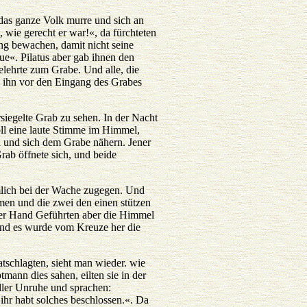
 das ganze Volk murre und sich an
 wie gerecht er war!«, da fürchteten
ang bewachen, damit nicht seine
e«. Pilatus aber gab ihnen den
lehrte zum Grabe. Und alle, die
 ihn vor den Eingang des Grabes
iegelte Grab zu sehen. In der Nacht
oll eine laute Stimme im Himmel,
n und sich dem Grabe nähern. Jener
rab öffnete sich, und beide
mlich bei der Wache zugegen. Und
en und die zwei den einen stützen
der Hand Geführten aber die Himmel
und es wurde vom Kreuze her die
tschlagten, sieht man wieder. wie
ann dies sahen, eilten sie in der
oller Unruhe und sprachen:
ihr habt solches beschlossen.«. Da