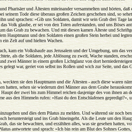
en und Pharisäer und Ältesten miteinander versammelten und hörten, daß
ei seinem Tode diese überaus großen Zeichen geschehen sind, so sehet,
n ihn und sprachen: »Gib uns Soldaten, damit wir sein Grab drei Tage l
as Volk glaube, er sei von den Toten auferstanden, und uns Böses antu
um das Grab zu bewachen. Und mit diesen kamen Älteste und Schriftge
em Hauptmann und den Soldaten einen großen Stein herbei und legten
n ein Zelt auf und hielten Wachen.
rach, kam ein Volkshaufe aus Jerusalem und der Umgebung, um das vers
chtete, als die Soldaten, jede Ablösung zu zweit, Wache standen, ersch
 und zwei Männer in einem großen Lichtglanz von dort herniedersteige
 gelegt war, geriet von selbst ins Rollen und wich zur Seite, und das G
en, weckten sie den Hauptmann und die Ältesten - auch diese waren nä
ehen hatten, sehen sie wiederum drei Männer aus dem Grabe herauskomm
s Haupt der zwei bis zum Himmel reichen dasjenige des von ihnen an 
mme aus den Himmeln rufen: »Hast du den Entschlafenen gepredigt?«, 
hinzugehen und dies dem Pilatus zu melden. Und während sie noch bera
ch heruntersteigt und ins Grab hineingeht. Als die Leute um den Hauptm
rab, das sie bewachten, und erzählten alles, was sie gesehen hatten, v
latus antwortete und sprach: »Ich bin rein am Blut des Sohnes Gottes, 