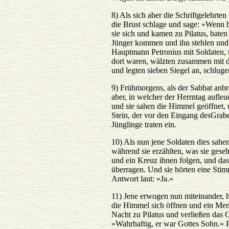
8) Als sich aber die Schriftgelehrt
die Brust schlage und sage: »Wenn b
sie sich und kamen zu Pilatus, bate
Jünger kommen und ihn stehlen und d
Hauptmann Petronius mit Soldaten, 
dort waren, wälzten zusammen mit d
und legten sieben Siegel an, schluge
9) Frühmorgens, als der Sabbat anb
aber, in welcher der Herrntag aufleu
und sie sahen die Himmel geöffnet,
Stein, der vor den Eingang desGrabes
Jünglinge traten ein.
10) Als nun jene Soldaten dies sah
während sie erzählten, was sie ges
und ein Kreuz ihnen folgen, und da
überragen. Und sie hörten eine Sti
Antwort laut: »Ja.«
11) Jene erwogen nun miteinander, 
die Himmel sich öffnen und ein Mens
Nacht zu Pilatus und verließen das G
»Wahrhaftig, er war Gottes Sohn.« Pi