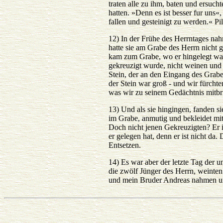
traten alle zu ihm, baten und ersu
hatten. »Denn es ist besser fur uns«
fallen und gesteinigt zu werden.« P
12) In der Frühe des Herrntages nah
hatte sie am Grabe des Herrn nicht g
kam zum Grabe, wo er hingelegt war
gekreuzigt wurde, nicht weinen und 
Stein, der an den Eingang des Grabe
der Stein war groß - und wir fürcht
was wir zu seinem Gedächtnis mitbr
13) Und als sie hingingen, fanden si
im Grabe, anmutig und bekleidet mi
Doch nicht jenen Gekreuzigten? Er i
er gelegen hat, denn er ist nicht da
Entsetzen.
14) Es war aber der letzte Tag der 
die zwölf Jünger des Herrn, weinten 
und mein Bruder Andreas nahmen un