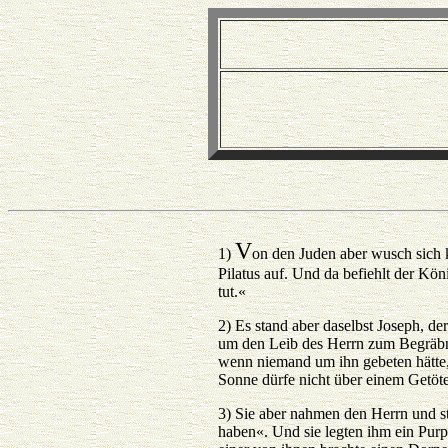
V
1)
on den Juden aber wusch sich k
Pilatus auf. Und da befiehlt der Kö
tut.«
2) Es stand aber daselbst Joseph, de
um den Leib des Herrn zum Begräbni
wenn niemand um ihn gebeten hätte, 
Sonne dürfe nicht über einem Getöt
3) Sie aber nahmen den Herrn und s
haben«. Und sie legten ihm ein Purp