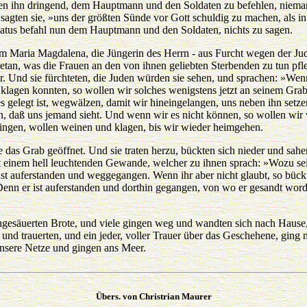
chten ihn dringend, dem Hauptmann und den Soldaten zu befehlen, niem
, sagten sie, »uns der größten Sünde vor Gott schuldig zu machen, als 
ilatus befahl nun dem Hauptmann und den Soldaten, nichts zu sagen.
m Maria Magdalena, die Jüngerin des Herrn - aus Furcht wegen der Jud
etan, was die Frauen an den von ihnen geliebten Sterbenden zu tun pfl
. Und sie fürchteten, die Juden würden sie sehen, und sprachen: »Wen
klagen konnten, so wollen wir solches wenigstens jetzt an seinem Gra
s gelegt ist, wegwälzen, damit wir hineingelangen, uns neben ihn setze
en, daß uns jemand sieht. Und wenn wir es nicht können, so wollen wi
ingen, wollen weinen und klagen, bis wir wieder heimgehen.
e das Grab geöffnet. Und sie traten herzu, bückten sich nieder und sahen
t einem hell leuchtenden Gewande, welcher zu ihnen sprach: »Wozu s
st auferstanden und weggegangen. Wenn ihr aber nicht glaubt, so bück
. Denn er ist auferstanden und dorthin gegangen, von wo er gesandt word
ungesäuerten Brote, und viele gingen weg und wandten sich nach Hause,
und trauerten, und ein jeder, voller Trauer über das Geschehene, ging 
sere Netze und gingen ans Meer.
Übers. von Christrian Maurer