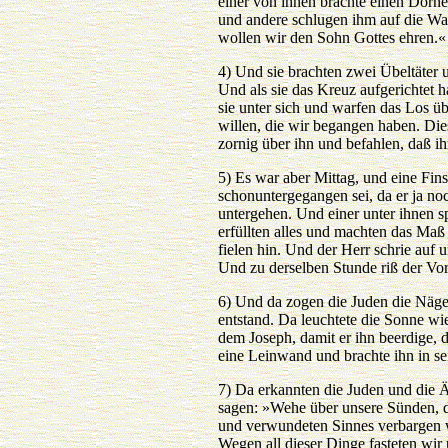
einer von ihnen brachte einen Dorne
und andere schlugen ihm auf die Wan
wollen wir den Sohn Gottes ehren.«
4) Und sie brachten zwei Übeltäter
Und als sie das Kreuz aufgerichtet ha
sie unter sich und warfen das Los üb
willen, die wir begangen haben. Die
zornig über ihn und befahlen, daß i
5) Es war aber Mittag, und eine Fin
schonuntergegangen sei, da er ja no
untergehen. Und einer unter ihnen s
erfüllten alles und machten das Maß 
fielen hin. Und der Herr schrie auf 
Und zu derselben Stunde riß der Vo
6) Und da zogen die Juden die Näge
entstand. Da leuchtete die Sonne wie
dem Joseph, damit er ihn beerdige, da
eine Leinwand und brachte ihn in se
7) Da erkannten die Juden und die Äl
sagen: »Wehe über unsere Sünden, d
und verwundeten Sinnes verbargen w
Wegen all dieser Dinge fasteten wi