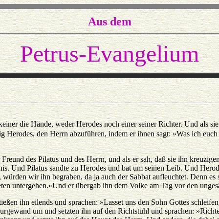
Aus dem
Petrus-Evangelium
einer die Hände, weder Herodes noch einer seiner Richter. Und als sie
nig Herodes, den Herrn abzuführen, indem er ihnen sagt: »Was ich euch 
r Freund des Pilatus und des Herrn, und als er sah, daß sie ihn kreuzig
s. Und Pilatus sandte zu Herodes und bat um seinen Leib. Und Herode
würden wir ihn begraben, da ja auch der Sabbat aufleuchtet. Denn es s
eten untergehen.«Und er übergab ihn dem Volke am Tag vor den ungesä
tießen ihn eilends und sprachen: »Lasset uns den Sohn Gottes schleif
urgewand um und setzten ihn auf den Richtstuhl und sprachen: »Richte