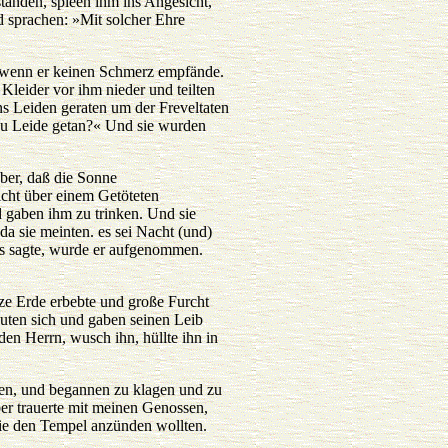
tanden, spieen ihm ins Angesicht,
d sprachen: »Mit solcher Ehre
e wenn er keinen Schmerz empfände.
 Kleider vor ihm nieder und teilten
ins Leiden geraten um der Freveltaten
 zu Leide getan?« Und sie wurden
über, daß die Sonne
icht über einem Getöteten
d gaben ihm zu trinken. Und sie
da sie meinten. es sei Nacht (und)
ies sagte, wurde er aufgenommen.
ze Erde erbebte und große Furcht
euten sich und gaben seinen Leib
den Herrn, wusch ihn, hüllte ihn in
tten, und begannen zu klagen und zu
er trauerte mit meinen Genossen,
die den Tempel anzünden wollten.