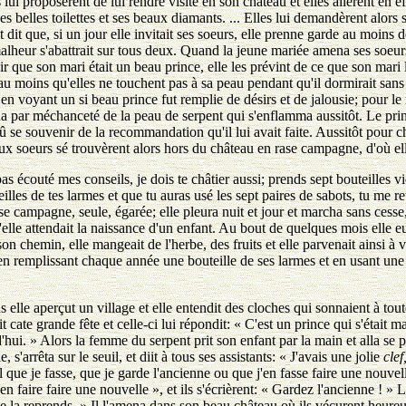
s lui proposèrent de lui rendre visite en son château et elles allèrent en 
es belles toilettes et ses beaux diamants. ... Elles lui demandèrent alors 
t dit que, si un jour elle invitait ses soeurs, elle prenne garde au moins
malheur s'abattrait sur tous deux. Quand la jeune mariée amena ses soe
voir que son mari était un beau prince, elle les prévint de ce que son mari
 au moins qu'elles ne touchent pas à sa peau pendant qu'il dormirait sans
n voyant un si beau prince fut remplie de désirs et de jalousie; pour le r
a par méchanceté de la peau de serpent qui s'enflamma aussitôt. Le prince
 se souvenir de la recommandation qu'il lui avait faite. Aussitôt pour châ
x soeurs sé trouvèrent alors hors du château en rase campagne, d'où ell
s écouté mes conseils, je dois te châtier aussi; prends sept bouteilles vid
illes de tes larmes et que tu auras usé les sept paires de sabots, tu me re
se campagne, seule, égarée; elle pleura nuit et jour et marcha sans cesse, e
'elle attendait la naissance d'un enfant. Au bout de quelques mois elle eu
son chemin, elle mangeait de l'herbe, des fruits et elle parvenait ainsi à vi
 remplissant chaque année une bouteille de ses larmes et en usant une pa
 elle aperçut un village et elle entendit des cloches qui sonnaient à tou
t cate grande fête et celle-ci lui répondit: « C'est un prince qui s'était
'hui. » Alors la femme du serpent prit son enfant par la main et alla se pl
s'arrêta sur le seuil, et diit à tous ses assistants: « J'avais une jolie
clef
il que je fasse, que je garde l'ancienne ou que j'en fasse faire une nouve
en faire faire une nouvelle », et ils s'écrièrent: « Gardez l'ancienne ! »
je la reprends. » Il l'amena dans son beau château où ils vécurent heure