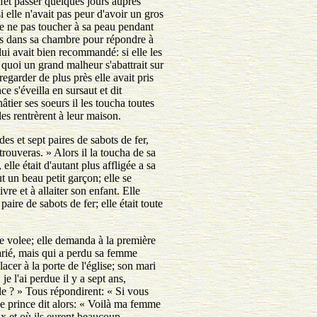
effet passer quelques jours auprès
si elle n'avait pas peur d'avoir un gros
 de ne pas toucher à sa peau pendant
urs dans sa chambre pour répondre à
 lui avait bien recommandé: si elle les
 quoi un grand malheur s'abattrait sur
egarder de plus près elle avait pris
 s'éveilla en sursaut et dit
tier ses soeurs il les toucha toutes
es rentrèrent à leur maison.
es et sept paires de sabots de fer,
trouveras. » Alors il la toucha de sa
lle était d'autant plus affligée a sa
t un beau petit garçon; elle se
vre et à allaiter son enfant. Elle
ire de sabots de fer; elle était toute
te volee; elle demanda à la première
 marié, mais qui a perdu sa femme
acer à la porte de l'église; son mari
,
je l'ai perdue il y a sept ans,
lle ? » Tous répondirent: « Si vous
 Le prince dit alors: « Voilà ma femme
ux et où ils eurent beaucoup