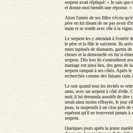
serpent avait répliqué: « Je sais que t
et donne-moi bientôt une réponse. »
Alors l'ainée de ses filles s'écria qu
père en lui disant de ne pas avoir d'in
main et se rendit avec elle à la vigne
Le serpent les y attendait à l'entrée 
le père et la fille le suivirent. Ils 
murs tapissés de diamants, garnis de b
choses et la demoiselle en fut si éme
serpent. Dès lors ils s'entendirent av
mariage eut ainsi lieu, des gens de la
serpent rampait à ses côtés. Après le 
recherchés comme des faisans cuits à 
Le soir quand tous les invités se reti
amis, avec un serpent à côté d'elle. 
nuit; il lui demanda aussitôt de dire c
serait ainsi moins effrayée, le jour e
peau, la suspendit à un clou près de s
espérant qu'il ne trouverait jamais à s
serpent.
Quelques jours après la jeune mariée