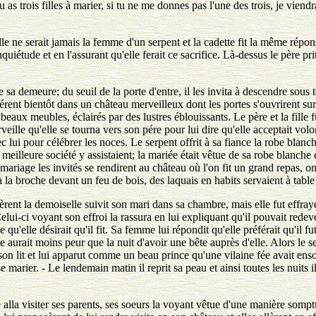
u as trois filles à marier, si tu ne me donnes pas l'une des trois, je viendr
'elle ne serait jamais la femme d'un serpent et la cadette fit la même répo
quiétude et en l'assurant qu'elle ferait ce sacrifice. Là-dessus le père prit
.
de sa demeure; du seuil de la porte d'entre, il les invita à descendre sous 
arrivérent bientôt dans un château merveilleux dont les portes s'ouvrirent
eaux meubles, éclairés par des lustres éblouissants. Le père et la fille fu
rveille qu'elle se tourna vers son pére pour lui dire qu'elle acceptait vo
ec lui pour célébrer les noces. Le serpent offrit à sa fiance la robe blanc
 meilleure société y assistaient; la mariée était vêtue de sa robe blanche 
mariage les invités se rendirent au château où l'on fit un grand repas, on
la broche devant un feu de bois, des laquais en habits servaient à table 
rèrent la demoiselle suivit son mari dans sa chambre, mais elle fut effray
Celui-ci voyant son effroi la rassura en lui expliquant qu'il pouvait rede
e qu'elle désirait qu'il fit. Sa femme lui répondit qu'elle préférait qu'il 
lle aurait moins peur que la nuit d'avoir une bête auprès d'elle. Alors le s
on lit et lui apparut comme un beau prince qu'une vilaine fée avait ensorc
e marier. - Le lendemain matin il reprit sa peau et ainsi toutes les nuits il
 alla visiter ses parents, ses soeurs la voyant vêtue d'une manière somp