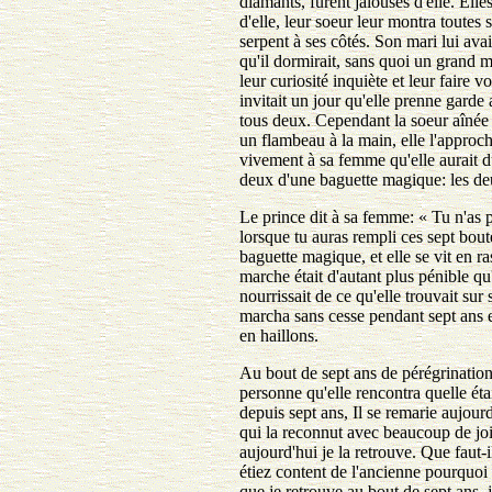
diamants, furent jalouses d'elle. Elle
d'elle, leur soeur leur montra toutes s
serpent à ses côtés. Son mari lui avai
qu'il dormirait, sans quoi un grand 
leur curiosité inquiète et leur faire 
invitait un jour qu'elle prenne garde
tous deux. Cependant la soeur aînée e
un flambeau à la main, elle l'approch
vivement à sa femme qu'elle aurait dû
deux d'une baguette magique: les deu
Le prince dit à sa femme: « Tu n'as pa
lorsque tu auras rempli ces sept boute
baguette magique, et elle se vit en ra
marche était d'autant plus pénible qu
nourrissait de ce qu'elle trouvait sur 
marcha sans cesse pendant sept ans en
en haillons.
Au bout de sept ans de pérégrinations
personne qu'elle rencontra quelle étai
depuis sept ans, Il se remarie aujourd
qui la reconnut avec beaucoup de joie, 
aujourd'hui je la retrouve. Que faut-
étiez content de l'ancienne pourquoi 
que je retrouve au bout de sept ans, 