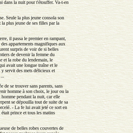
ai dans la nuit pour t'étouffer. Va-t-en
nse. Seule la plus jeune consola son
 la plus jeune de ses filles par la
terre, il passa le premier en rampant,
 sur des appartements magnifiques aux
rent surpris de voir de si belles
lontiers de devenir la femme du
he et la robe du lendemain, le
qui avait une longue traîne et le
 y servit des mets délicieux et
...
ée de se trouver sans parents, sans
venir homme à son choix, le jour ou la
fut homme pendant la nuit, car elle
erpent se dépouilla tout de suite de sa
elé. - La fe lui avait jeté ce sort en
 était prince et tous les matins
tueuse de belles robes couvertes de