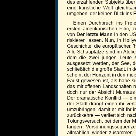
des erzählenden Subjekts über 
eine künstliche Welt gleichs
umgeben, der keinen Blick ins Fr
Einen Durchbruch ins Frei
ersten amerikanischen Film, zu
von
Der letzte Mann
in den USA
riskieren lassen. Nun, in Holly
Geschichte, die europäischer, '
Alle Schauplätze sind im Ateli
dem die zwei jungen Leute s
ausgesetzt werden, der See, d
schließlich die große Stadt, in
scheint der Horizont in den meis
Faust gewesen ist, als habe s
das mit offenen Landschaften 
doch nur der Absicht Murnaus 
Der dramatische Konflikt — ei
der Stadt drängt einen ihr ver
umzubringen, damit er mit ihr 
zurückkehre — verliert sich n
Tötungsversuch, bei dem der 
langen Versöhnungssequenze
allmählich wieder zusammen 