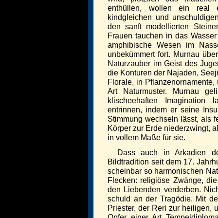
enthüllen, wollen ein real 
kindgleichen und unschuldig
den sanft modellierten Stei
Frauen tauchen in das Wasser
amphibische Wesen im Nasse
unbekümmert fort. Murnau über
Naturzauber im Geist des Juge
die Konturen der Najaden, Seej
Florale, in Pflanzenornamente,
Art Naturmuster. Murnau gel
klischeehaften Imagination
entrinnen, indem er seine Insu
Stimmung wechseln lässt, als fe
Körper zur Erde niederzwingt, a
in vollem Maße für sie.
Dass auch in Arkadien der
Bildtradition seit dem 17. Jahr
scheinbar so harmonischen Nat
Flecken: religiöse Zwänge, di
den Liebenden verderben. Nicht
schuld an der Tragödie. Mit de
Priester, der Reri zur heiligen,
Opfer einer Art Tempeldiploma