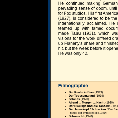
He continued making German f
pervading sense of doom, unti
for Fox studios. His first Americ
(1927), is considered to be th
internationally acclaimed. H
teamed up with famed documen
made
Tabu
(1931), which was 
visions for the work differed d
up Flaherty's share and finishe
hit, but the week before it open
He was only 42.
Filmographie
Der Knabe in Blau
(1919)
Der Todessmaragd
(1919)
Satanas
(1920)
Abend ... Morgen ... Nacht
(1920)
Der Bucklige und die Tänzerin
(192
Der Januskopf / Schrecken
/ Der Ja
Rande der Wirklichkeit (1920)
Sehnsucht
(1920)