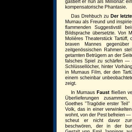
gastiert er nun als Millionär: e
kompensatorische Phantasie.
Das Drehbuch zu
Der letzt
Murnau als Freund und inspirie
flammenden Suggestivstil be
Bildsprache übersetzte. Von 
Molières Theaterstück Tartüff, 
braven Mannes gegenüber 
zeitgenössischen Rahmen stel
getarnten Betrügern an der Seit
falsches Spiel zu schärfen — d
Schlüssellöcher, hinter Vorhäng
in Murnaus Film, der den Tartü
einem scheinbar unbeobachtet
zeigt.
In Murnaus
Faust
fließen ve
Überlieferungen zusammen
Goethes "Tragödie erster Teil" 
Volk, das in einer verwinkelten,
wohnt, von der Pest befreien — 
scheut er nicht davor zu
beschwören, der in der bur
Gestalt von Emil Jannings auftr