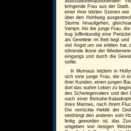
assoziationenauslösenden Vi
bringende Frau aus der Stadt,
einer ihrer letzten Szenen wi
über den Hohlweg ausgestreck
Sturms hinaufgehen, gleichsa
Vampir. Als die junge Frau, die
trug (offenkundig eine Perücke
als Gerettete im Bett liegt un
viel Angst um sie erlitten hat,
rührende Ikone der Wiederverei
eingangs und durch die Gewal
sollte.
In Murnaus letztem in Holl
sich eine junge Frau, die in e
ihrer Kunden, einen jungen Baue
dort das wahre Leben zu beginn
des Schwiegervaters und den b
nach einer Beinahe-Katastrop
ihres Mannes, nach ihrem Fluch
Die verrückte Hektik der Großs
verdrängt den anderen vom Hoc
fertig geworden ist, das Zu
umgeben von riesigen Weizen