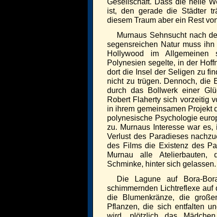
Gesellschaft. Dass die heile 
ist, den gerade die Städter 
diesem Traum aber ein Rest von
Murnaus Sehnsucht nach dem
segensreichen Natur muss ihn
Hollywood im Allgemeinen 
Polynesien segelte, in der Hoff
dort die Insel der Seligen zu f
nicht zu trügen. Dennoch, die E
durch das Bollwerk einer Glüc
Robert Flaherty sich vorzeitig 
in ihrem gemeinsamen Projekt d
polynesische Psychologie europä
zu. Murnaus Interesse war es,
Verlust des Paradieses nachzue
des Films die Existenz des Par
Murnau alle Atelierbauten
Schminke, hinter sich gelassen.
Die Lagune auf Bora-Bora
schimmernden Lichtreflexe auf
die Blumenkränze, die große
Pflanzen, die sich entfalten u
wird, plötzlich das Mädchen