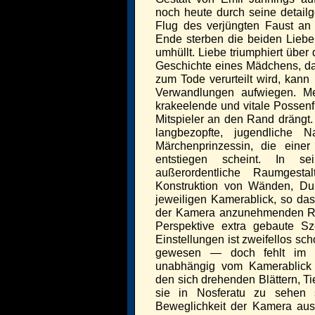
noch heute durch seine detail
Flug des verjüngten Faust an
Ende sterben die beiden Lie
umhüllt. Liebe triumphiert über
Geschichte eines Mädchens, da
zum Tode verurteilt wird, kann
Verwandlungen aufwiegen. Meph
krakeelende und vitale Possenfi
Mitspieler an den Rand drängt
langbezopfte, jugendliche 
Märchenprinzessin, die einer
entstiegen scheint. In s
außerordentliche Raumgest
Konstruktion von Wänden, Du
jeweiligen Kamerablick, so das
der Kamera anzunehmenden Rau
Perspektive extra gebaute S
Einstellungen ist zweifellos s
gewesen — doch fehlt im
unabhängig vom Kamerablick 
den sich drehenden Blättern, T
sie in Nosferatu zu sehen 
Beweglichkeit der Kamera a