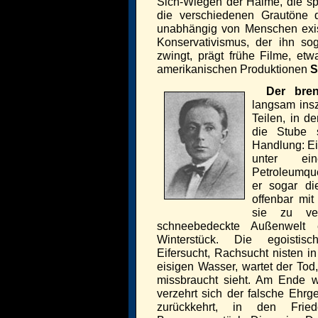
Sich-Wiegen der Halme, die s
die verschiedenen Grautöne d
unabhängig von Menschen exist
Konservativismus, der ihn so
zwingt, prägt frühe Filme, et
amerikanischen Produktionen
S
Der bre
langsam insz
Teilen, in d
die Stube s
Handlung: Ei
unter ei
Petroleumque
er sogar di
offenbar mit
sie zu ver
schneebedeckte Außenwelt 
Winterstück. Die egoistisc
Eifersucht, Rachsucht nisten 
eisigen Wasser, wartet der Tod,
missbraucht sieht. Am Ende w
verzehrt sich der falsche Ehr
zurückkehrt, in den Frie