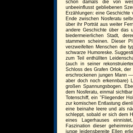
schon damals die von westli
unbeeinflusst gebliebenen Szen
Erzählungen: eine Geschichte 
Ende zwischen Nosferatu selbs
über ihr Porträt aus weiter Fe
andere Geschichte über das un
biedermeierlichen Stadt, de
stammen scheinen. Dieser Pl
verzweifelten Menschen die t
schwarze Humoreske. Suggestive
zum Teil enthüllten Leidenscha
(auch in seiner rekonstruier
Schloss des Grafen Orlok, der
erschrockenen jungen Mann — e
aber doch noch erkennbare) 
großen Spannungsbogen. Eben
dem Nosferatu, einmal sichtbar 
Totenschiff, ein "Fliegender Ho
zur komischen Entlastung dienl
eine beinahe leere und als näch
schleppt, sobald er sich dem 
eines Lagerhauses einnistet
Faszination dieser geheimnisv
junge leidensbereite Ellen erli