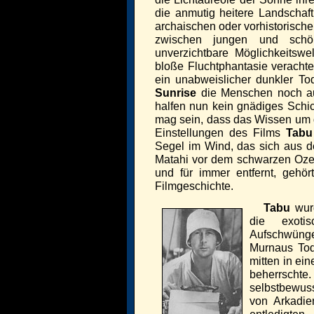
die anmutig heitere Landschaf
archaischen oder vorhistorisch
zwischen jungen und sch
unverzichtbare Möglichkeitswel
bloße Fluchtphantasie veracht
ein unabweislicher dunkler T
Sunrise
die Menschen noch au
halfen nun kein gnädiges Schi
mag sein, dass das Wissen um 
Einstellungen des Films
Tabu
Segel im Wind, das sich aus d
Matahi vor dem schwarzen Oz
und für immer entfernt, gehö
Filmgeschichte.
Tabu
wurd
die exoti
Aufschwüng
Murnaus Tod
mitten in ein
beherrscht
selbstbewuss
von Arkadi