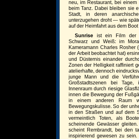
neu, im Restaurant, bei einem 
beim Tanz. Dabei bleiben sie 
Stadt, in deren anarchisc
unterzugehen droht — wie späte
auf der Heimfahrt aus dem Boot w
Sunrise
ist ein Film der 
Schwarz und Weiß: im Moral
Kameramann Charles Rosher (d
der Arbeit beobachtet hat) ersi
und Düsternis einander durchdr
Zonen der Helligkeit raffiniert
atelierhafte, dennoch eindrucks
junge Mann und die Verführ
Großstadtszenen bei Tage,
Innenraum durch riesige Glasf
innen die Bewegung der Fußgä
in einem anderen Raum wa
Bewegungskulisse. So der unhei
in den Straßen und auf dem 
vermeintlich Toten, als Boo
scheinende Gewässer gleiten.
scheint Rembrandt, bei den ta
inspirierend gewesen zu sein.