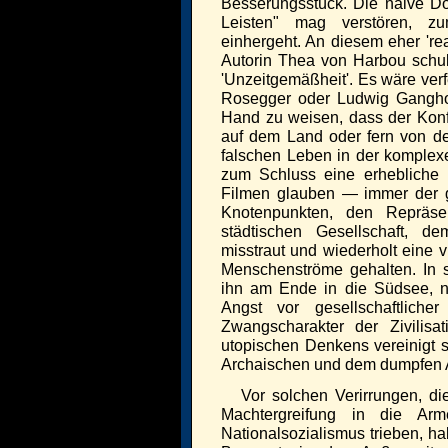
Besserungsstück. Die naive Do
Leisten" mag verstören, zum
einhergeht. An diesem eher 're
Autorin Thea von Harbou schu
'Unzeitgemäßheit'. Es wäre verf
Rosegger oder Ludwig Ganghof
Hand zu weisen, dass der Konf
auf dem Land oder fern von d
falschen Leben in der komplexe
zum Schluss eine erhebliche 
Filmen glauben — immer der g
Knotenpunkten, den Repräsen
städtischen Gesellschaft, 
misstraut und wiederholt eine v
Menschenströme gehalten. In 
ihn am Ende in die Südsee, na
Angst vor gesellschaftlich
Zwangscharakter der Zivilisa
utopischen Denkens vereinigt s
Archaischen und dem dumpfen A
Vor solchen Verirrungen, di
Machtergreifung in die Ar
Nationalsozialismus trieben, h