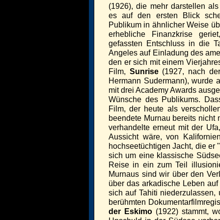
(1926), die mehr darstellen als
es auf den ersten Blick sch
Publikum in ähnlicher Weise üb
erhebliche Finanzkrise geri
gefassten Entschluss in die T
Angeles auf Einladung des ame
den er sich mit einem Vierjahre
Film,
Sunrise
(1927, nach der
Hermann Sudermann), wurde als
mit drei Academy Awards ausgeze
Wünsche des Publikums. Dass
Film, der heute als verscholle
beendete Murnau bereits nicht m
verhandelte erneut mit der Ufa
Aussicht wäre, von Kalifornie
hochseetüchtigen Jacht, die er "
sich um eine klassische Südsee
Reise in ein zum Teil illusion
Murnaus sind wir über den Verl
über das arkadische Leben auf d
sich auf Tahiti niederzulassen
berühmten Dokumentarfilmregis
der Eskimo
(1922) stammt, wol