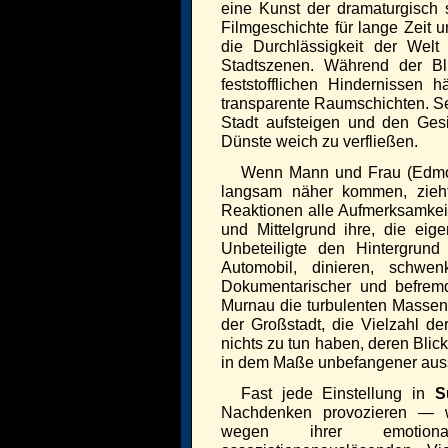
eine Kunst der dramaturgisch 
Filmgeschichte für lange Zeit u
die Durchlässigkeit der Wel
Stadtszenen. Während der Bli
feststofflichen Hindernissen h
transparente Raumschichten. Se
Stadt aufsteigen und den Gesi
Dünste weich zu verfließen.
Wenn Mann und Frau (Edmon
langsam näher kommen, zieht 
Reaktionen alle Aufmerksamkeit
und Mittelgrund ihre, die eige
Unbeteiligte den Hintergrun
Automobil, dinieren, schw
Dokumentarischer und befremdl
Murnau die turbulenten Masse
der Großstadt, die Vielzahl d
nichts zu tun haben, deren Bli
in dem Maße unbefangener auss
Fast jede Einstellung in
S
Nachdenken provozieren — we
wegen ihrer emotiona