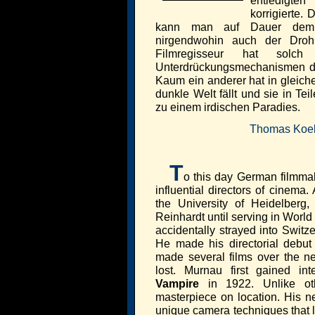
entledigten
korrigierte.
kann man auf Dauer dem G
nirgendwohin auch der Dro
Filmregisseur hat solc
Unterdrückungsmechanismen der
Kaum ein anderer hat in gleich
dunkle Welt fällt und sie in T
zu einem irdischen Paradies.
Thomas Koe
T
o this day German filmma
influential directors of cinema. 
the University of Heidelberg
Reinhardt until serving in World 
accidentally strayed into Switze
He made his directorial debu
made several films over the n
lost. Murnau first gained in
Vampire
in 1922. Unlike othe
masterpiece on location. His ne
unique camera techniques that 