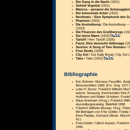
Der Gang in die Nacht
(1921)
Schloß Vogelöd
(1921)
Marizza – genannt die Schmuggle
Der brennende Acker
(1922)
Nosferatu – Eine Symphonie des G
Phantom
(1922)
Die Austreibung
/ Die Austreibung —
(1923)
Die Finanzen des Großherzogs
(19
Der letzte Mann
(1924)
Tartüff
/ Herr Tartüff (1926)
Faust. Eine deutsche Volkssage
(1
Sunrise: A Song of Two Humans
/ 
Four Devils
(1928)
City Girl
/ Our Daily Bread
/ City Girl 
Tabu
/ Tabu (1931)
Bibliographie
Eric Rohmer:
Murnaus Faustfilm. Anal
München/Wien 1980. [Frz. Orig. 1977.
Lotte H. Eisner:
Friedrich Wilhelm Mur
autoris. Neuausg. Kommunales Kino Fr
Hoffmann und Walter Schobert. Frankf
Klaus Kreimeier (Hrsg.):
Friedrich Wi
Ausstellungskatalog.
Bielefeld 1988.
Friedrich Wilhelm Murnau.
Hrsg.: Pete
Mit Beiträgen von Fritz Göttler, Fried
Enno Patalas, Gerhard Ullman. Münch
43.)
Fred Gehler / Ullrich Kasten:
Friedrich
1990.