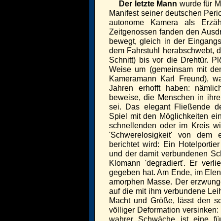
Der letzte Mann
wurde für M
Manifest seiner deutschen Peri
autonome Kamera als Erzäh
Zeitgenossen fanden den Ausdru
bewegt, gleich in der Eingangs
dem Fahrstuhl herabschwebt, du
Schnitt) bis vor die Drehtür. P
Weise um (gemeinsam mit dem t
Kameramann Karl Freund), wa
Jahren erhofft haben: nämli
beweise, die Menschen in ihrer
sei. Das elegant Fließende de
Spiel mit den Möglichkeiten e
schnellenden oder im Kreis wi
'Schwerelosigkeit' von dem 
berichtet wird: Ein Hotelporti
und der damit verbundenen Sc
Klomann 'degradiert'. Er verli
gegeben hat. Am Ende, im Elend,
amorphen Masse. Der erzwung
auf die mit ihm verbundene Leih
Macht und Größe, lässt den s
völliger Deformation versinken
wahrer Schwäche ist eine fü