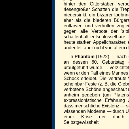
hinter den Gitterstäben verb
riesengroßer Schatten die Tre
niedersinkt, ein bizarrer todb
eher als die biederen Bürgers
entlarven und verhüllen zugl
gegen alle Verbote der 'sitt
schattenhaft entschlüsselbare
heute starken Appellcharakter: 
andeutet, aber nicht von allem de
In
Phantom
(1922) — nach e
an dessen 60. Geburtstag 
uraufgeführt wurde — verzichte
wenn er den Fall eines Mannes 
Schock erleidet. Die vertraut
scheinbar Feste (z. B. die Gieb
verbotene Schöne angeschaut mi
anheim gegeben (um Platens
expressionistische Erfahrung 
dass menschliche Existenz — so
wissenden Moderne — durch Unsi
einer Krise der durch b
Selbstgewissheit.