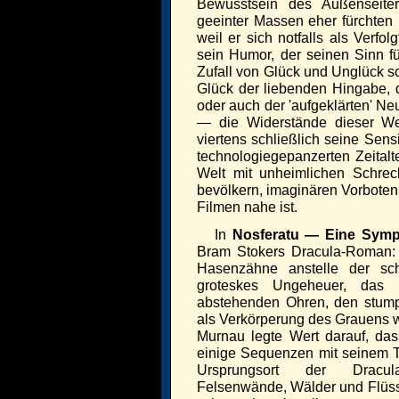
Bewusstsein des Außenseiter
geeinter Massen eher fürchten 
weil er sich notfalls als Verfol
sein Humor, der seinen Sinn fü
Zufall von Glück und Unglück sc
Glück der liebenden Hingabe, d
oder auch der 'aufgeklärten' N
— die Widerstände dieser We
viertens schließlich seine Sensi
technologiegepanzerten Zeitalte
Welt mit unheimlichen Schrec
bevölkern, imaginären Vorboten
Filmen nahe ist.
In
Nosferatu — Eine Symp
Bram Stokers Dracula-Roman: e
Hasenzähne anstelle der sc
groteskes Ungeheuer, das
abstehenden Ohren, den stum
als Verkörperung des Grauens w
Murnau legte Wert darauf, dass
einige Sequenzen mit seinem 
Ursprungsort der Dracul
Felsenwände, Wälder und Flüss