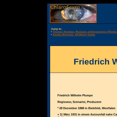
Jump to:
•
Thomas Koebner, Reclams elektronisches Filmlex
•
Sandra Brennan, All-Movie Guide
Friedrich 
Friedrich Wilhelm Plumpe
Regisseur, Szenarist, Produzent
* 28 Dezember 1888 in Bielefeld, Westfalen
+ 11 März 1931 in einem Autounfall nahe C