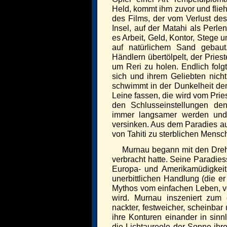
Held, kommt ihm zuvor und flieh
des Films, der vom Verlust de
Insel, auf der Matahi als Perle
es Arbeit, Geld, Kontor, Stege 
auf natürlichem Sand gebaut
Händlern übertölpelt, der Pries
um Reri zu holen. Endlich folgt
sich und ihrem Geliebten nicht
schwimmt in der Dunkelheit dem
Leine fassen, die wird vom Prie
den Schlusseinstellungen de
immer langsamer werden un
versinken. Aus dem Paradies 
von Tahiti zu sterblichen Mens
Murnau begann mit den Drehar
verbracht hatte. Seine Paradiess
Europa- und Amerikamüdigkeit
unerbittlichen Handlung (die er
Mythos vom einfachen Leben, vo
wird. Murnau inszeniert zum 
nackter, festweicher, scheinbar
ihre Konturen einander in sin
die Lichtaureole der Sonne ihr