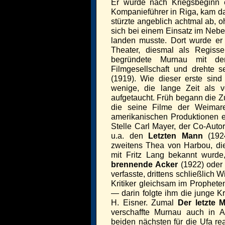
Er wurde nach Kriegsbeginn e
Kompanieführer in Riga, kam da
stürzte angeblich achtmal ab, o
sich bei einem Einsatz im Nebe
landen musste. Dort wurde er 
Theater, diesmal als Regiss
begründete Murnau mit de
Filmgesellschaft und drehte s
(1919). Wie dieser erste sind
wenige, die lange Zeit als v
aufgetaucht. Früh begann die Z
die seine Filme der Weimare
amerikanischen Produktionen en
Stelle Carl Mayer, der Co-Aut
u.a. den
Letzten Mann
(192
zweitens Thea von Harbou, di
mit Fritz Lang bekannt wurd
brennende Acker
(1922) ode
verfasste, drittens schließlich W
Kritiker gleichsam im Prophete
— darin folgte ihm die junge Kri
H. Eisner. Zumal
Der letzte 
verschaffte Murnau auch in 
beiden nächsten für die Ufa re