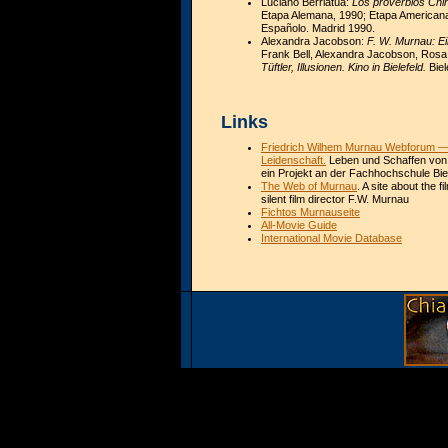
Luciano Berriatúa:
Los proverbios Chi
Etapa Alemana, 1990; Etapa American
Españolo. Madrid 1990.
Alexandra Jacobson:
F. W. Murnau: Ei
Frank Bell, Alexandra Jacobson, Ros
Tüftler, Illusionen. Kino in Bielefeld.
Biel
Links
Friedrich Wilhem Murnau Webforum —
Leidenschaft.
Leben und Schaffen von 
ein Projekt an der Fachhochschule Bie
The Web of Murnau
. A site about the 
silent film director F.W. Murnau
Fichtos Murnauseite
All-Movie Guide
International Movie Database