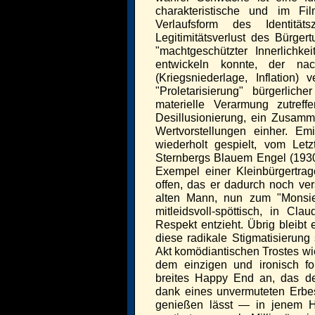
charakteristische und im Fi
Verlaufsform des Identität
Legitimitätsverlust des Bürger
"machtgeschützter Innerlichk
entwickeln konnte, der n
(Kriegsniederlage, Inflation)
"Proletarisierung" bürgerlic
materielle Verarmung zutref
Desillusionierung, ein Zusam
Wertvorstellungen einher. Em
wiederholt gespielt, vom Le
Sternbergs Blauem Engel (1930
Exempel einer Kleinbürgertrag
offen, das er dadurch noch ve
alten Mann, nun zum "Monsieu
mitleidsvoll-spöttisch, in Cl
Respekt entzieht. Übrig bleibt 
diese radikale Stigmatisierung
Akt komödiantischen Trostes wi
dem einzigen und ironisch for
breites Happy End an, das d
dank eines unvermuteten Erbe
genießen lässt — in jenem Ho