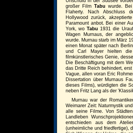
Unschuld in der Südsee vorber
großer Film
Tabu
wurde. Bei 
Flaherty. Nach Abschluss d
Hollywood zurück, akzeptiert
Paramount anbot. Bei einer Au
York, wo
Tabu
1931 die Urauff
Wagen Murnaus, der angeblic
wurde. Murnau starb im März 1
einen Monat später nach Berlin 
und Carl Mayer hielten d
filmkünstlerisches Genie, dess
Die Beschäftigung mit dem We
das Dritte Reich behindert, ers
Vague, allen voran Eric Rohmer
Dissertation über Murnaus Fau
dieses Films), würdigten die S
neben Fritz Lang als der 'Klass
Murnau war der Romantiker
Weimarer Zeit: Naturmystik und
alle seine Filme. Von Städte
Landleben Wunschprojektione
entschieden aus dem Atelier
(unheimliche und friedfertige), 