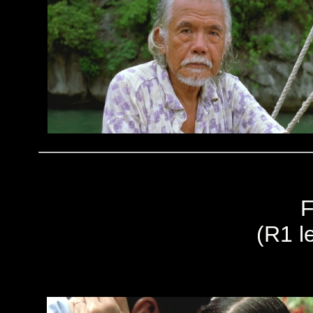
F
(R1 le