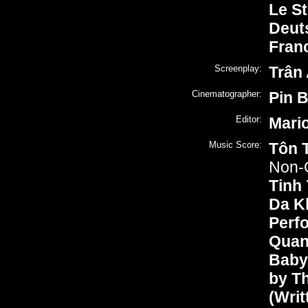
Le St
Deuts
Franc
Screenplay:
Trân
Cinematographer:
Pin B
Editor:
Mario
Music Score:
Tôn T
Non-O
Tinh
Da Kh
Perf
Quang
Baby
by T
(Writ