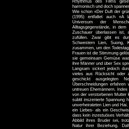
Rhythmus des Films geset
harmonisch und doch spanne
Wie schon «Der Duft der grü
(1995) entfaltet auch «A la
Universum der Mensch
Alltagsgegenstände, in dem
Zuschauer überlassen ist, 
zufüllen. Zwar gibt es du
Schwestern Lien, Suong, 
zusammen, um den Todestag ih
Frauen ist die Stimmung gelös
sie gemeinsam Gemüse wasc
ihre Männer und über Sex spr
Langsam sickert jedoch dur
vieles aus Rücksicht oder 
geschickt ausgelegten N
Überschneidungen erfahren 
untreuen Ehemännern. Indes h
von der verstorbenen Mutter 
subtil inszenierte Spannung 
unverheirateten Lien und Hai
ein Liebes- als ein Geschwis
dass kein inzestuöses Verhält
Abbild ihres Bruder sei, tro
Natur ihrer Beziehung. Da