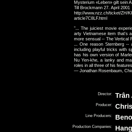
Mysterium «Leben» gilt sein 
Till Brockmann 27. April 2001
http://www.nzz.ch/ticket/ZH/KI
article7C8LF.html
"... The juiciest movie expe
arty Vietnamese item that's a 
more sensual -- The Vertical Ra
... One reason Sternberg -- 
including playful tricks with
has his own version of Marlen
Nu Yen-khe, a lanky and ma
roles in all three of his feature
—
Jonathan Rosenbaum, Chi
Director:
Trân
Producer:
Chri
Line Producers:
Benoî
Production Companies:
Hang 