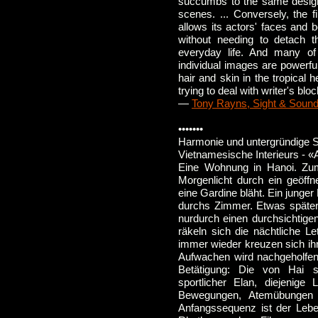
succumbs to the same designer
scenes. ... Conversely, the 
allows its actors' faces and bo
without needing to detach
everyday life. And many o
individual images are powerfu
hair and skin in the tropical h
trying to deal with writer's bloc
—
Tony Rayns, Sight & Soun
•••••••
Harmonie und untergründige 
Vietnamesische Interieurs - «A
Eine Wohnung in Hanoi. Zu
Morgenlicht durch ein geöffn
eine Gardine bläht. Ein junge
durchs Zimmer. Etwas später 
nurdurch einen durchsichtigen
räkeln sich die nächtliche L
immer wieder kreuzen sich ih
Aufwachen wird nachgeholfen
Betätigung: Die von Hai si
sportlicher Elan, diejenige 
Bewegungen, Atemübungen 
Anfangssequenz ist der Lebe