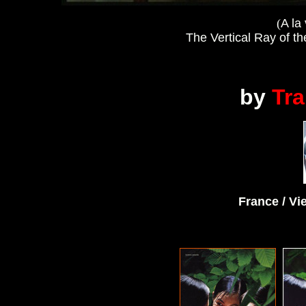
(
A la 
The Vertical Ray of t
by
Tr
France / V