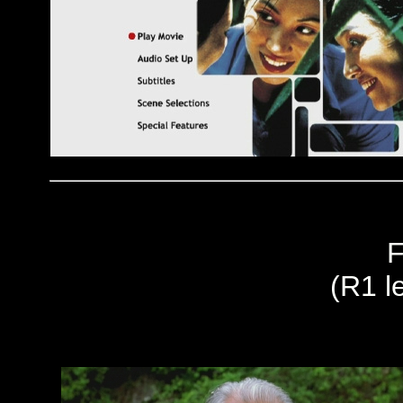
F
(R1 le