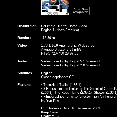
Distribution
Columbia Tri-Star Home Video
Region 1 (North America)
Runtime
112:36 min
Video
1.78:1/16:9 Anamorphic WideScreen
Average Bitrate: 6.39 mb/s
NTSC 720x480 29.97 f/s
Audio
Vietnamese Dolby Digital 5.1 Surround
Vietnamese Dolby Digital 2.0 Surround
Subtitles
English
Closed captioned: CC
Features
• Theatrical Trailer (1.85:1)
• 3 Bonus Trailers featuring The Scent of Green 
(1.33:1), The Road Home (2.35:1), Shower (1.33:1
• Filmographies for writer/director Tran An Hung a
Nu Yen Khe
DVD Release Date: 18 December 2001
Keep Case
Chapters: 28