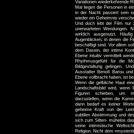
Variationen wiederkehrende 
Mal liegen die Personen in ei
in der Nacht passiert sein so
wieder ein Geheimnis verschw
Und doch lebt der Film nur
unerwarteten Wendungen. Ni
wirklich ausgenutzt. Häufi
Augenblicken, in denen die Fi
beschäftigt sind. Vor allem so
dem Dasein, der intime Konta
Ebene intuitiv vermittelt wer
Rhythmusgefühl für die Mon
Bildgestaltung gelingen. U
Ausstatter Benoît Barou un
Ebene vollbracht haben, ist b
Wenn die gelbliche Haut ei
Landschaftsbild wird, wenn P
Figuren schieben, um me
darzustellen, wenn die Kamer
dann bedarf es keiner Wort
geheime Kraft von der Lei
subtilen Abstimmung und des
sich zum Sitten- mühelos da
seine intimistische Weltsic
Religion. Nicht dem «mysteri