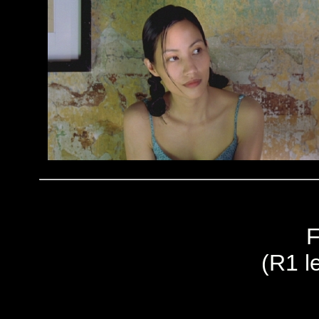
F
(R1 le