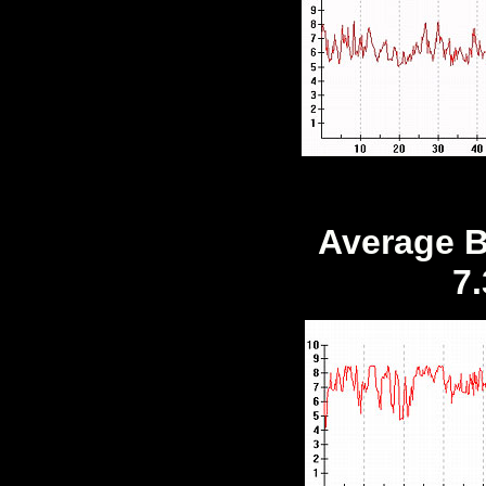
Average B
7