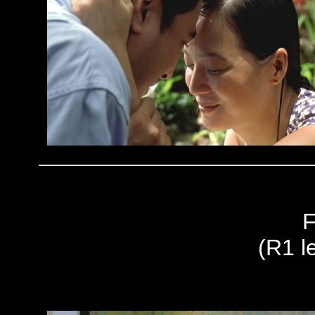
F
(R1 le