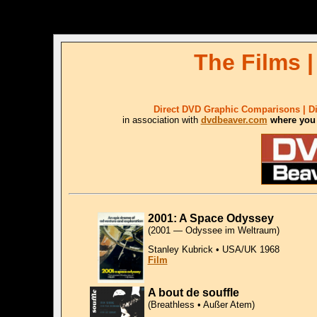
The Films |
Direct DVD Graphic Comparisons | Di
in association with
dvdbeaver.com
where you 
2001: A Space Odyssey
(2001 — Odyssee im Weltraum)
Stanley Kubrick • USA/UK 1968
Film
A bout de souffle
(Breathless • Außer Atem)