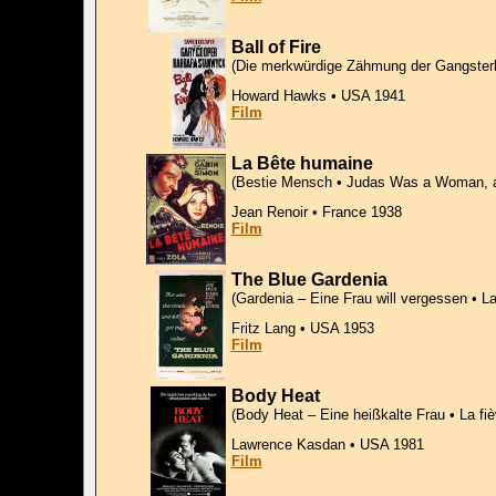
Ball of Fire
(Die merkwürdige Zähmung der Gangsterb
Howard Hawks • USA 1941
Film
La Bête humaine
(Bestie Mensch • Judas Was a Woman, 
Jean Renoir • France 1938
Film
The Blue Gardenia
(Gardenia – Eine Frau will vergessen • 
Fritz Lang • USA 1953
Film
Body Heat
(Body Heat – Eine heißkalte Frau • La fiè
Lawrence Kasdan • USA 1981
Film