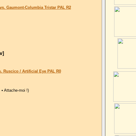
s. Gaumont-Columbia Tristar PAL R2
v]
Ruscico / Artificial Eye PAL R0
• Attache-moi !)