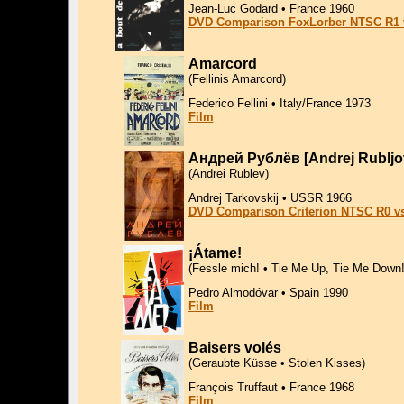
Jean-Luc Godard • France 1960
DVD Comparison FoxLorber NTSC R1 v
Amarcord
(Fellinis Amarcord)
Federico Fellini • Italy/France 1973
Film
Андрей Рублёв [Andrej Rubljo
(Andrei Rublev)
Andrej Tarkovskij • USSR 1966
DVD Comparison Criterion NTSC R0 vs. 
¡Átame!
(Fessle mich! • Tie Me Up, Tie Me Down! 
Pedro Almodóvar • Spain 1990
Film
Baisers volés
(Geraubte Küsse • Stolen Kisses)
François Truffaut • France 1968
Film