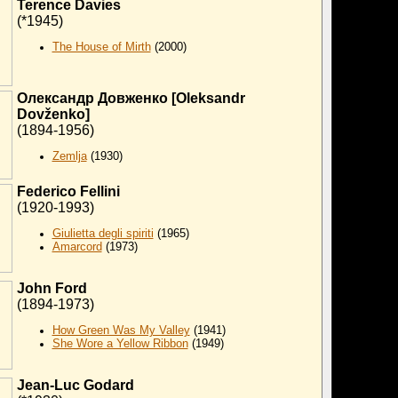
Terence Davies
(*1945)
The House of Mirth
(2000)
Олександр Довженко [Oleksandr
Dov
ž
enko]
(1894-1956)
Zemlja
(1930)
Federico Fellini
(1920-1993)
Giulietta degli spiriti
(1965)
Amarcord
(1973)
John Ford
(1894-1973)
How Green Was My Valley
(1941)
She Wore a Yellow Ribbon
(1949)
Jean-Luc Godard