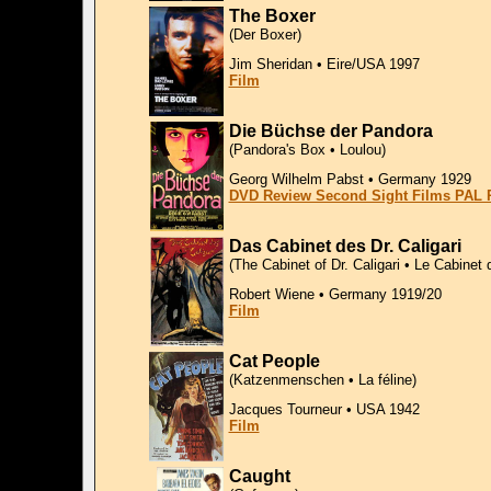
The Boxer
(Der Boxer)
Jim Sheridan • Eire/USA 1997
Film
Die Büchse der Pandora
(Pandora's Box • Loulou)
Georg Wilhelm Pabst • Germany 1929
DVD Review Second Sight Films PAL 
Das Cabinet des Dr. Caligari
(The Cabinet of Dr. Caligari • Le Cabinet 
Robert Wiene • Germany 1919/20
Film
Cat People
(Katzenmenschen • La féline)
Jacques Tourneur • USA 1942
Film
Caught