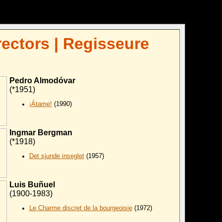
rectors | Regisseure
Pedro Almodóvar
(*1951)
¡Átame!
(1990)
Ingmar Bergman
(*1918)
Det sjunde inseglet
(1957)
Luis Buñuel
(1900-1983)
Le Charme discret de la bourgeoisie
(1972)