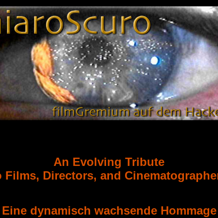
An Evolving Tribute
o Films, Directors, and Cinematographe
Eine dynamisch wachsende Hommage