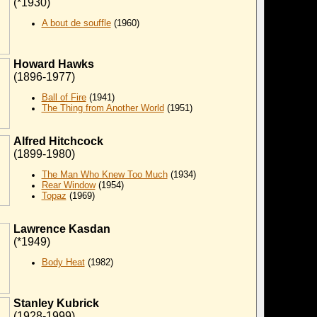
(*1930)
A bout de souffle
(1960)
Howard Hawks
(1896-1977)
Ball of Fire
(
1941)
The Thing from Another World
(1951)
Alfred Hitchcock
(1899-1980)
The Man Who Knew Too Much
(1934)
Rear Window
(1954)
Topaz
(1969)
Lawrence Kasdan
(*1949)
Body Heat
(1982)
Stanley Kubrick
(1928-1999)