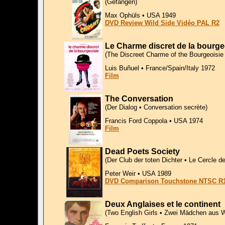
(Gefangen)
Max Ophüls • USA 1949
DVD Review Wild Side Vidéo PAL R2
Le Charme discret de la bourge
(The Discreet Charme of the Bourgeoisie 
Luis Buñuel • France/Spain/Italy 1972
Film
The Conversation
(Der Dialog • Conversation secrète)
Francis Ford Coppola • USA 1974
Film
Dead Poets Society
(Der Club der toten Dichter • Le Cercle d
Peter Weir • USA 1989
DVD Comparison Touchstone NTSC R1
Deux Anglaises et le continent
(Two English Girls • Zwei Mädchen aus 