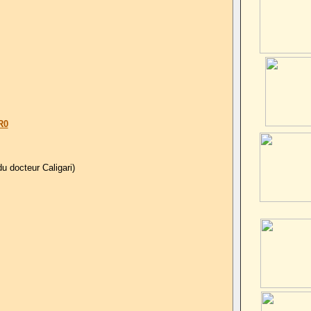
R0
du docteur Caligari)