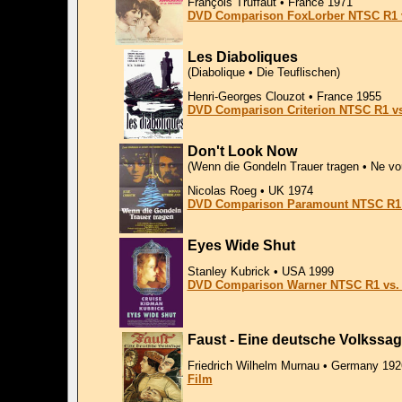
François Truffaut • France 1971
DVD Comparison FoxLorber NTSC R1 
Les Diaboliques
(Diabolique • Die Teuflischen)
Henri-Georges Clouzot • France 1955
DVD Comparison Criterion NTSC R1 vs
Don't Look Now
(Wenn die Gondeln Trauer tragen • Ne vo
Nicolas Roeg • UK 1974
DVD Comparison Paramount NTSC R1 
Eyes Wide Shut
Stanley Kubrick • USA 1999
DVD Comparison Warner NTSC R1 vs.
Faust - Eine deutsche Volkssa
Friedrich Wilhelm Murnau • Germany 192
Film